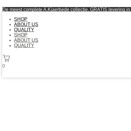
De meest complete A.Kjaerbede collectie. GRATIS levering in 
SHOP
ABOUT US
QUALITY
SHOP
ABOUT US
QUALITY
0