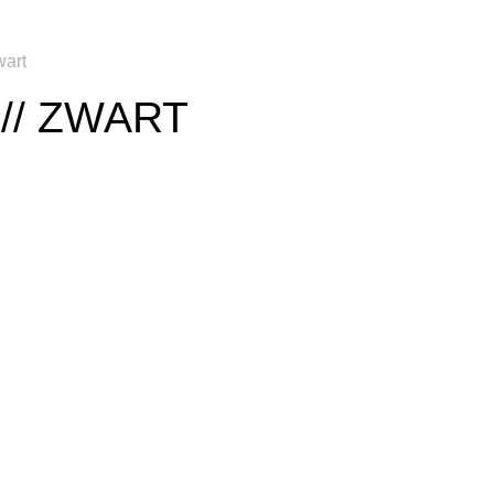
wart
// ZWART