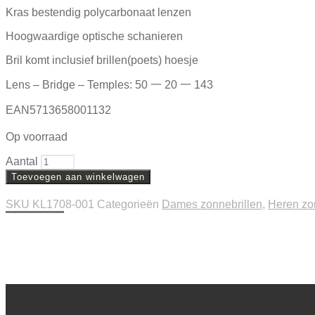
Kras bestendig polycarbonaat lenzen
Hoogwaardige optische schanieren
Bril komt inclusief brillen(poets) hoesje
Lens – Bridge – Temples: 50 一 20 一 143
EAN5713658001132
Op voorraad
Aantal
Toevoegen aan winkelwagen
SKU
KL1708-001
Categorieën
Dames zonnebrillen
,
Heren zo
Beschrijving
Extra informatie