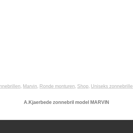
nnebrillen
,
Marvin
,
Ronde monturen
,
Shop
,
Uniseks zonnebrill
A.Kjaerbede zonnebril model MARVIN