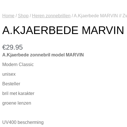
Home
/
Shop
/
Heren zonnebrillen
/
A.Kjaerbede MARVIN // Z
A.KJAERBEDE MARVIN 
€
29.95
A.Kjaerbede zonnebril model MARVIN
Modern Classic
unisex
Besteller
bril met karakter
groene lenzen
UV400 bescherming