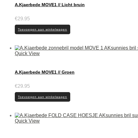
A.Kjaerbede MOVE1 // Licht bruin
€
29.95
Toevoegen aan winkelwagen
Quick View
A.Kjaerbede MOVE1 // Groen
€
29.95
Toevoegen aan winkelwagen
Quick View