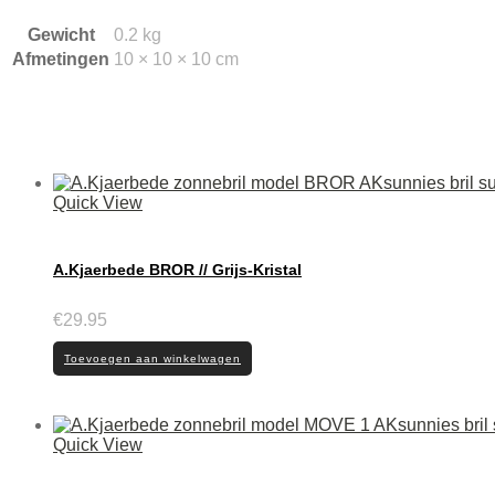
Gewicht
0.2 kg
Afmetingen
10 × 10 × 10 cm
Quick View
A.Kjaerbede BROR // Grijs-Kristal
€
29.95
Toevoegen aan winkelwagen
Quick View