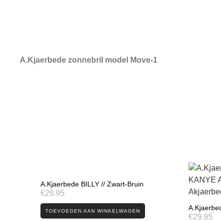
A.Kjaerbede zonnebril model Move-1
A.Kjaerbede BILLY // Zwart-Bruin
€
29.95
A.Kjaerbed
TOEVOEGEN AAN WINKELWAGEN
€
29.95