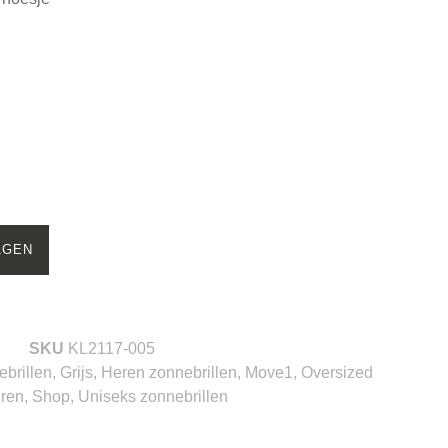
AGEN
SKU
KL2117-005
brillen
,
Grijs
,
Heren zonnebrillen
,
Move1
,
Oversized
ren
,
Shop
,
Uniseks zonnebrillen