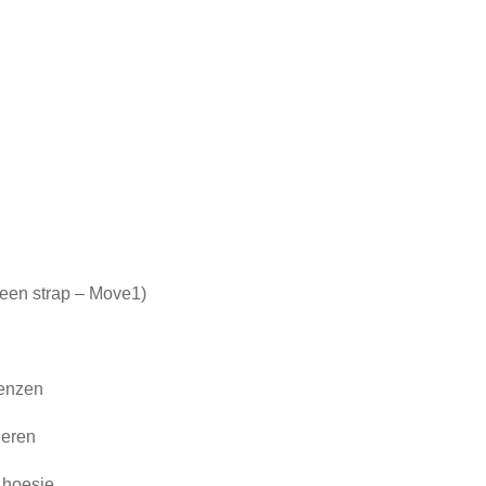
preen strap – Move1)
lenzen
ieren
) hoesje