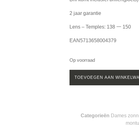
2 jaar garantie
Lens – Temples: 138 一 150
EAN5713658004379
Op voorraad
TOEVOEGEN AAN WINKELW
Categorieën
Dames zonne
montu