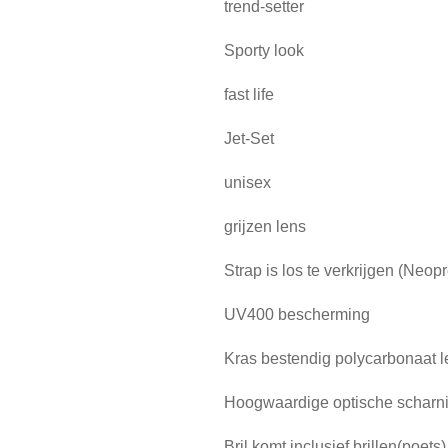
trend-setter
Sporty look
fast life
Jet-Set
unisex
grijzen lens
Strap is los te verkrijgen (Neo
UV400 bescherming
Kras bestendig polycarbonaat 
Hoogwaardige optische scharn
Bril komt inclusief brillen(poets