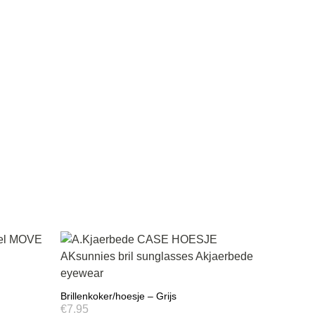
Brillenkoker/hoesje – Grijs
€
7.95