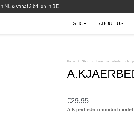
n NL & vanaf 2 brillen in BE
SHOP
ABOUT US
Home
/
Shop
/
Heren zonnebrillen
/
A.Kja
A.KJAERBED
€
29.95
A.Kjaerbede zonnebril mode