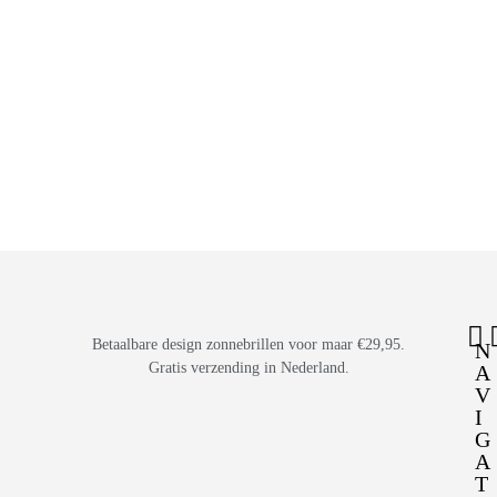
Betaalbare design zonnebrillen voor maar €29,95.
N
Gratis verzending in Nederland.
A
V
I
G
A
T