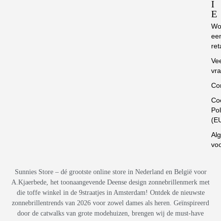
I
E
Wo
ee
ret
Ve
vr
Co
Co
Pol
(E
Al
vo
Sunnies Store – dé grootste online store in Nederland en België voor
A.Kjaerbede, het toonaangevende Deense design zonnebrillenmerk met
die toffe winkel in de 9straatjes in Amsterdam! Ontdek de nieuwste
zonnebrillentrends van 2026 voor zowel dames als heren. Geïnspireerd
door de catwalks van grote modehuizen, brengen wij de must-have