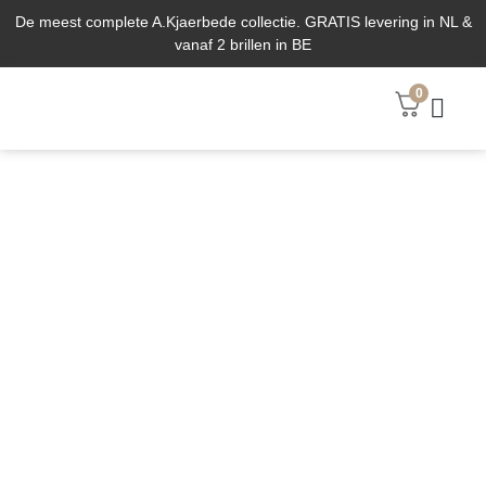
De meest complete A.Kjaerbede collectie. GRATIS levering in NL &
vanaf 2 brillen in BE
0
ABOUT US