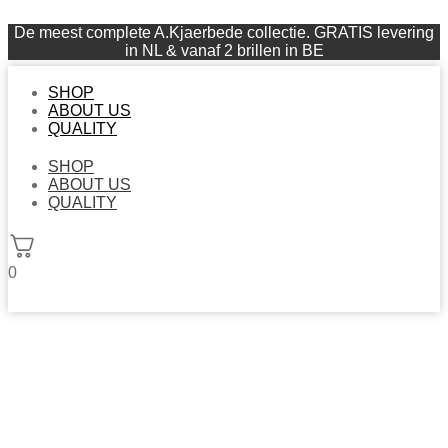
De meest complete A.Kjaerbede collectie. GRATIS levering
in NL & vanaf 2 brillen in BE
SHOP
ABOUT US
QUALITY
SHOP
ABOUT US
QUALITY
0
SHOP