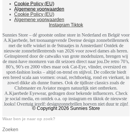
Cookie Policy (EU)
Algemene voorwaarden
Cookie Policy (EU)
Algemene voorwaarden
Instagram
Tiktok
Sunnies Store – dé grootste online store in Nederland en België voor
A.Kjaerbede, het toonaangevende Deense design zonnebrillenmerk
met die toffe winkel in de 9straatjes in Amsterdam! Ontdek de
nieuwste zonnebrillentrends van 2026 voor zowel dames als heren.
Geïnspireerd door de catwalks van grote modehuizen, brengen wij
de must-have monturen van dit seizoen direct naar jou.De retro 70’s,
80’s, 90’s en 2000 vibes maar ook Cat-Eye, vlinder, oversized en
sport-fashion looks – altijd on-trend en stijlvol. De collectie biedt
een breed scala aan vormen: ovaal, rechthoekig, rond en vierkant, in
zowel dikke als dunne frames. Ook de tijdloze classics zoals de
Clubmaster en Aviator mogen natuurlijk niet ontbreken.
A.Kjaerbede Eyewear, gedragen door bekende influencers. Check
je social media, en ontdek o.a. op instagram en tiktok de nieuwste
looks! Overtuig jezelf: designzonnebrillen hoeven niet duur te zijn!
© Copyright 2026 Sunnies Store
Waar ben je naar op zoek?
Zoeken