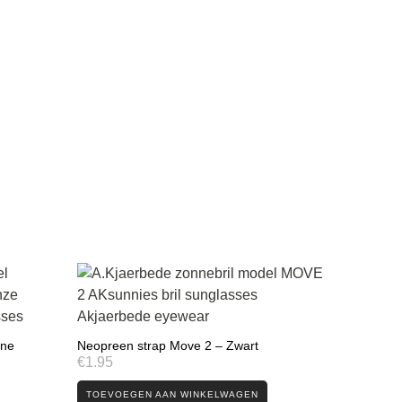
gne
Neopreen strap Move 2 – Zwart
€
1.95
TOEVOEGEN AAN WINKELWAGEN