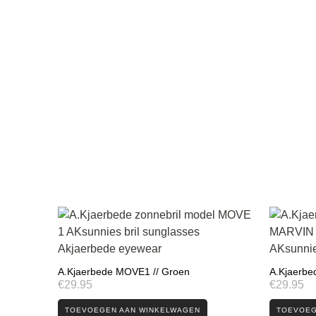
A.Kjaerbede MOVE1 // Groen
A.Kjaerbe
€
29.95
€
29.95
TOEVOEGEN AAN WINKELWAGEN
TOEVOEG