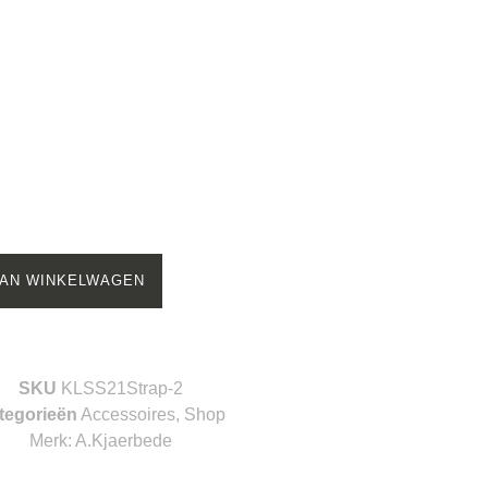
AN WINKELWAGEN
SKU
KLSS21Strap-2
tegorieën
Accessoires
,
Shop
Merk:
A.Kjaerbede