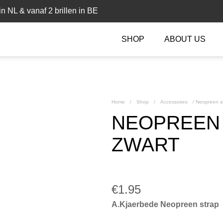
n NL & vanaf 2 brillen in BE
SHOP
ABOUT US
Home
/
Shop
/
Accessoires
/
Neopreen st
NEOPREEN 
ZWART
€
1.95
A.Kjaerbede Neopreen strap