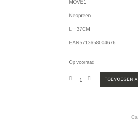
MOVE1
Neopreen
L一37CM
EAN5713658004676
Op voorraad
TOEVOEGEN A
Ca