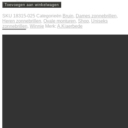
Toevoegen aan winkelwagen
SKU
18315-025
Categorieën
Bruin
,
Dames zonnebrillen
,
Heren zonnebrillen
,
Ovale monturen
,
Shop
,
Uniseks
zonnebrillen
,
Winnie
Merk:
A.Kjaerbede
Beschrijving
Extra informatie