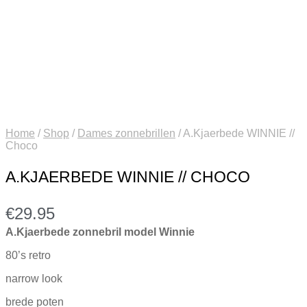
Home
/
Shop
/
Dames zonnebrillen
/
A.Kjaerbede WINNIE //
Choco
A.KJAERBEDE WINNIE // CHOCO
€
29.95
A.Kjaerbede zonnebril model Winnie
80’s retro
narrow look
brede poten