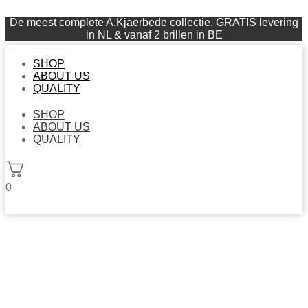
De meest complete A.Kjaerbede collectie. GRATIS levering
in NL & vanaf 2 brillen in BE
SHOP
ABOUT US
QUALITY
SHOP
ABOUT US
QUALITY
0