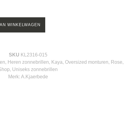
AN WINKELWAGEN
SKU
KL2316-015
len
,
Heren zonnebrillen
,
Kaya
,
Oversized monturen
,
Rose
,
Shop
,
Uniseks zonnebrillen
Merk:
A.Kjaerbede