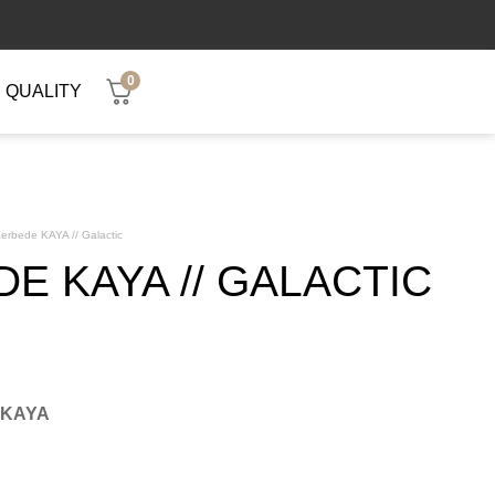
0
QUALITY
erbede KAYA // Galactic
E KAYA // GALACTIC
l KAYA