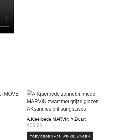
A.Kjaerbede MARVIN // Zwart
€
29.95
TOEVOEGEN AAN WINKELWAGEN