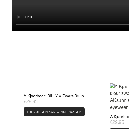
A.Kjaerbede BILLY // Zwart-Bruin
€
29.95
TOEVOEGEN AAN WINKELWAGEN
A.Kjaerbed
€
29.95