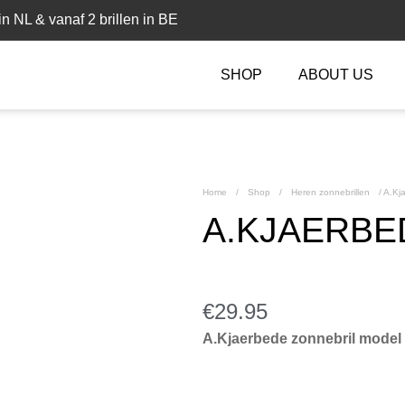
n NL & vanaf 2 brillen in BE
SHOP
ABOUT US
Home
/
Shop
/
Heren zonnebrillen
/
A.Kja
A.KJAERBED
€
29.95
A.Kjaerbede zonnebril mode