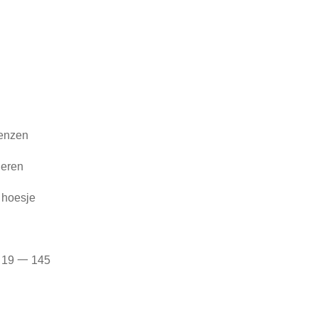
lenzen
ieren
) hoesje
口 19 一 145