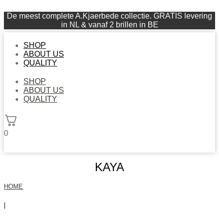
De meest complete A.Kjaerbede collectie. GRATIS levering
in NL & vanaf 2 brillen in BE
SHOP
ABOUT US
QUALITY
SHOP
ABOUT US
QUALITY
0
KAYA
HOME
|