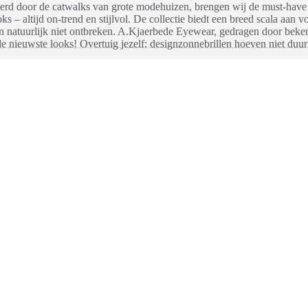
rd door de catwalks van grote modehuizen, brengen wij de must-have mo
s – altijd on-trend en stijlvol. De collectie biedt een breed scala aan 
n natuurlijk niet ontbreken. A.Kjaerbede Eyewear, gedragen door beken
de nieuwste looks! Overtuig jezelf: designzonnebrillen hoeven niet duur 