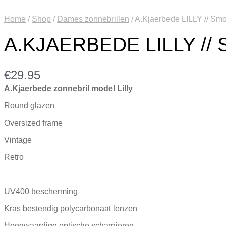
Home
/
Shop
/
Dames zonnebrillen
/
A.Kjaerbede LILLY // Sm
A.KJAERBEDE LILLY //
€
29.95
A.Kjaerbede zonnebril model Lilly
Round glazen
Oversized frame
Vintage
Retro
UV400 bescherming
Kras bestendig polycarbonaat lenzen
Hoogwaardige optische scharnieren