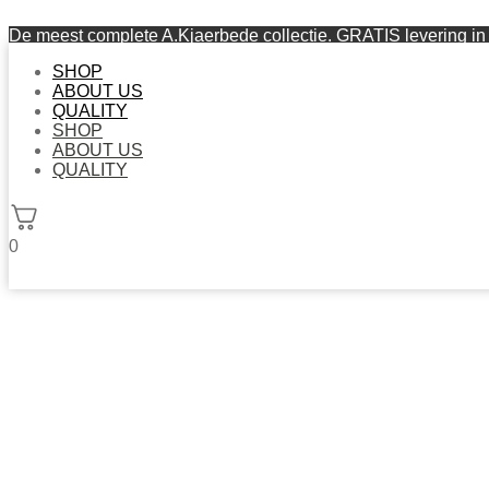
De meest complete A.Kjaerbede collectie. GRATIS levering in 
SHOP
ABOUT US
QUALITY
SHOP
ABOUT US
QUALITY
0