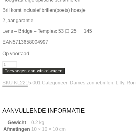
Bril komt inclusief brillen(poets) hoesje
2 jaar garantie
Lens – Bridge – Temples: 53 口 25 一 145
EAN5713658004997
Op voorraad
Aantal
Toevoegen aan winkelwagen
SKU
KL2215-001
Categorieën
Dames zonnebrillen
,
Lilly
,
Ron
Beschrijving
Extra informatie
AANVULLENDE INFORMATIE
Gewicht
0.2 kg
Afmetingen
10 × 10 × 10 cm