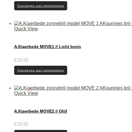
Toevoegen aan winkelwagen
Quick View
A.Kjaerbede MOVE1 // Licht bruin
€
29.95
Toevoegen aan winkelwagen
Quick View
A.Kjaerbede MOVE2 // Olijf
€
29.95