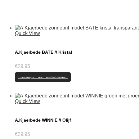
Quick View
A.Kjaerbede BATE // Kristal
€
29.95
Toevoegen aan winkelwagen
Quick View
A.Kjaerbede WINNIE // Olijf
€
29.95