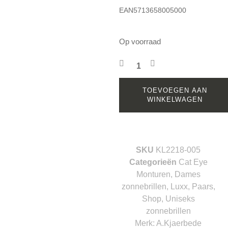
EAN5713658005000
Op voorraad
TOEVOEGEN AAN
WINKELWAGEN
SKU
KL2218-005
Categorieën
Cat Eye
Monturen
,
Dames
zonnebrillen
,
Luxx
,
Paars
,
Shop
,
Uniseks
zonnebrillen
Merk:
A.Kjaerbede