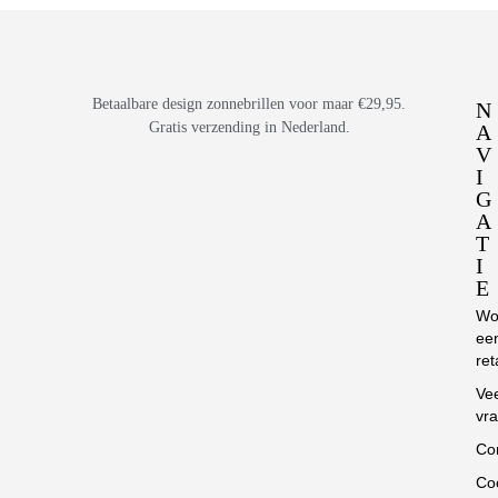
Betaalbare design zonnebrillen voor maar €29,95.
N
Gratis verzending in Nederland.
A
V
I
G
A
T
I
E
Wo
ee
ret
Ve
vr
Co
Co