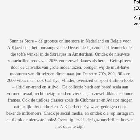
Pol
(E
Al
vo
Sunnies Store – dé grootste online store in Nederland en België voor
A.Kjaerbede, het toonaangevende Deense design zonnebrillenmerk met
die toffe winkel in de 9straatjes in Amsterdam! Ontdek de nieuwste
zonnebrillentrends van 2026 voor zowel dames als heren. Geïnspireerd
door de catwalks van grote modehuizen, brengen wij de must-have
monturen van dit seizoen direct naar jou.De retro 70’s, 80’s, 90’s en
2000 vibes maar ook Cat-Eye, vlinder, oversized en sport-fashion looks
– altijd on-trend en stijlvol. De collectie biedt een breed scala aan
vormen: ovaal, rechthoekig, rond en vierkant, in zowel dikke als dunne
frames. Ook de tijdloze classics zoals de Clubmaster en Aviator mogen
natuurlijk niet ontbreken. A.Kjaerbede Eyewear, gedragen door
bekende influencers. Check je social media, en ontdek o.a. op instagram
en tiktok de nieuwste looks! Overtuig jezelf: designzonnebrillen hoeven
niet duur te zijn!