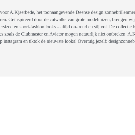
ë voor A.Kjaerbede, het toonaangevende Deense design zonnebrillenmer
en. Geïnspireerd door de catwalks van grote modehuizen, brengen wij 
rsized en sport-fashion looks – altijd on-trend en stijlvol. De collectie
sics zoals de Clubmaster en Aviator mogen natuurlijk niet ontbreken. 
p instagram en tiktok de nieuwste looks! Overtuig jezelf: designzonnebr