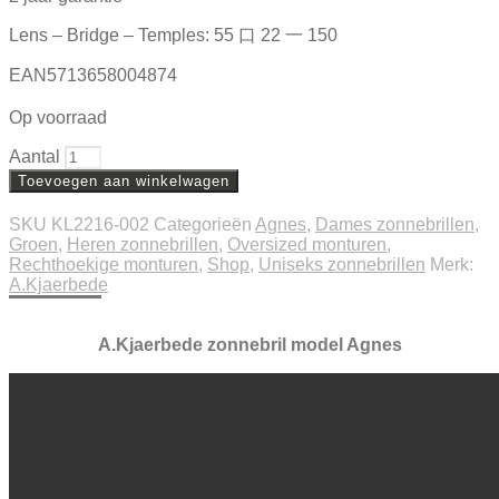
Lens – Bridge – Temples: 55 口 22 一 150
EAN5713658004874
Op voorraad
Aantal
Toevoegen aan winkelwagen
SKU
KL2216-002
Categorieën
Agnes
,
Dames zonnebrillen
,
Groen
,
Heren zonnebrillen
,
Oversized monturen
,
Rechthoekige monturen
,
Shop
,
Uniseks zonnebrillen
Merk:
A.Kjaerbede
Beschrijving
Extra informatie
A.Kjaerbede zonnebril model Agnes