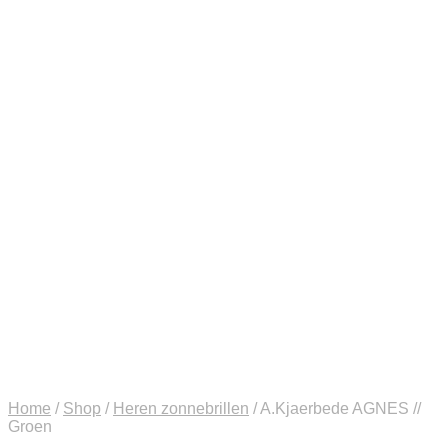
Home
/
Shop
/
Heren zonnebrillen
/
A.Kjaerbede AGNES //
Groen