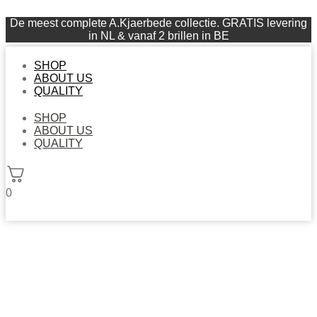
De meest complete A.Kjaerbede collectie. GRATIS levering
in NL & vanaf 2 brillen in BE
SHOP
ABOUT US
QUALITY
SHOP
ABOUT US
QUALITY
0