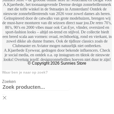
A.Kjaerbede, het toonaangevende Deense design zonnebrillenmerk
met die toffe winkel in de 9straatjes in Amsterdam! Ontdek de
nieuwste zonnebrillentrends van 2026 voor zowel dames als heren.
Geïnspireerd door de catwalks van grote modehuizen, brengen wij
de must-have monturen van dit seizoen direct naar jou.De retro 70’s,
80’s, 90’s en 2000 vibes maar ook Cat-Eye, vlinder, oversized en
sport-fashion looks – altijd on-trend en stijlvol. De collectie biedt
een breed scala aan vormen: ovaal, rechthoekig, rond en vierkant, in
zowel dikke als dunne frames. Ook de tijdloze classics zoals de
Clubmaster en Aviator mogen natuurlijk niet ontbreken.
A.Kjaerbede Eyewear, gedragen door bekende influencers. Check
je social media, en ontdek o.a. op instagram en tiktok de nieuwste
looks! Overtuig jezelf: designzonnebrillen hoeven niet duur te zijn!
© Copyright 2026 Sunnies Store
Waar ben je naar op zoek?
Zoeken