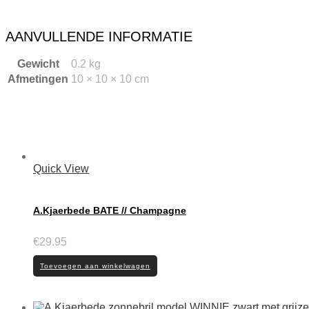
AANVULLENDE INFORMATIE
Gewicht
0.2 kg
Afmetingen
10 × 10 × 10 cm
Quick View
A.Kjaerbede BATE // Champagne
€
29.95
Toevoegen aan winkelwagen