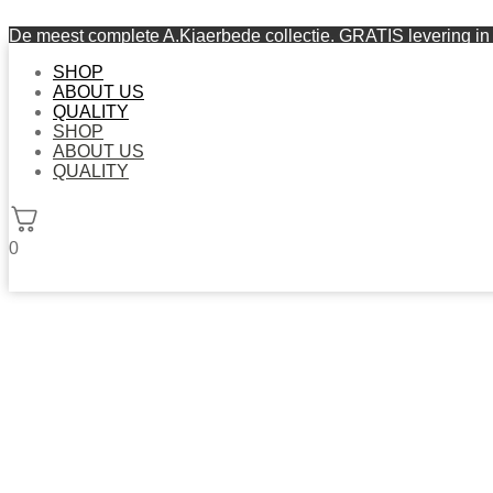
De meest complete A.Kjaerbede collectie. GRATIS levering in 
SHOP
ABOUT US
QUALITY
SHOP
ABOUT US
QUALITY
0