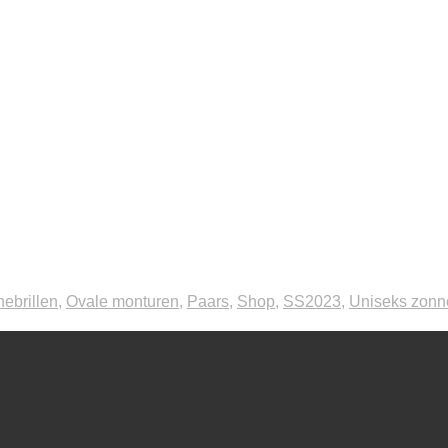
ebrillen
,
Ovale monturen
,
Paars
,
Shop
,
SS2023
,
Uniseks zonne