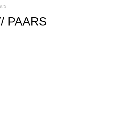
ars
/ PAARS