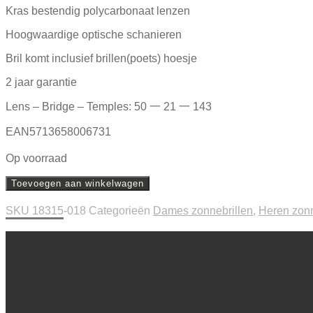
Kras bestendig polycarbonaat lenzen
Hoogwaardige optische schanieren
Bril komt inclusief brillen(poets) hoesje
2 jaar garantie
Lens – Bridge – Temples: 50 一 21 一 143
EAN5713658006731
Op voorraad
Toevoegen aan winkelwagen
SKU
18315-018
Categorieën
Dames zonnebrillen
,
Heren zonn
Beschrijving
Extra informatie