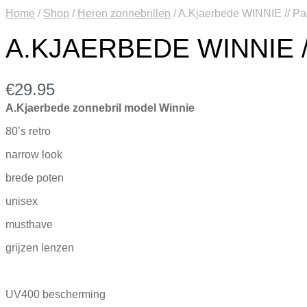
Home
/
Shop
/
Heren zonnebrillen
/
A.Kjaerbede WINNIE // Pa
A.KJAERBEDE WINNIE /
€
29.95
A.Kjaerbede zonnebril model Winnie
80’s retro
narrow look
brede poten
unisex
musthave
grijzen lenzen
UV400 bescherming