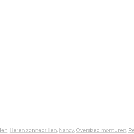
len
,
Heren zonnebrillen
,
Nancy
,
Oversized monturen
,
R