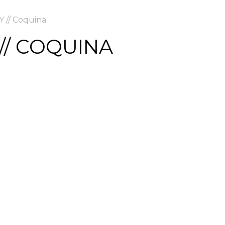
 // Coquina
// COQUINA