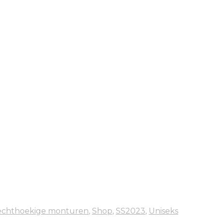
echthoekige monturen
,
Shop
,
SS2023
,
Uniseks