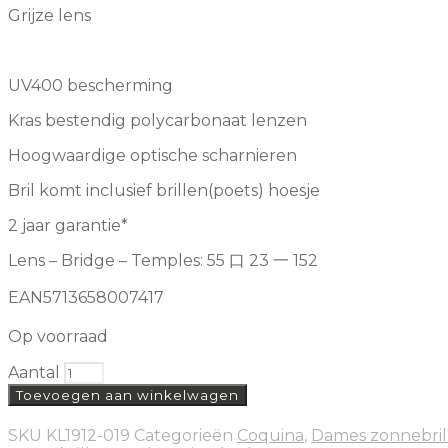
Grijze lens
UV400 bescherming
Kras bestendig polycarbonaat lenzen
Hoogwaardige optische scharnieren
Bril komt inclusief brillen(poets) hoesje
2 jaar garantie*
Lens – Bridge – Temples: 55 口 23 一 152
EAN5713658007417
Op voorraad
Aantal
Toevoegen aan winkelwagen
SKU
KL1912-019
Categorieën
Coquina
,
Dames zonnebril