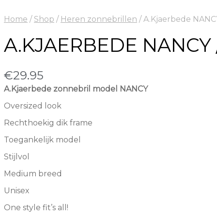
Home
/
Shop
/
Heren zonnebrillen
/
A.Kjaerbede NANCY
A.KJAERBEDE NANCY 
€
29.95
A.Kjaerbede zonnebril model NANCY
Oversized look
Rechthoekig dik frame
Toegankelijk model
Stijlvol
Medium breed
Unisex
One style fit’s all!