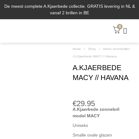
De meest complete A.Kjaerbede collectie. GRATIS levering in NL &
vanaf 2 brillen in BE
0
ABOUT US
Home
/
Shop
/
Heren zonnebrillen
/
A.Kjaerbede MACY // Havana
A.KJAERBEDE
MACY // HAVANA
€
29.95
A.Kjaerbede zonnebril
model MACY
Uniseks
Smalle ovale glazen