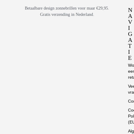
Betaalbare design zonnebrillen voor maar €29,95.
N
Gratis verzending in Nederland.
A
V
I
G
A
T
I
E
Wo
ee
ret
Ve
vr
Co
Co
Pol
(E
Al