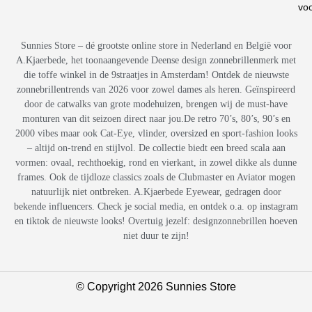
vo
Sunnies Store – dé grootste online store in Nederland en België voor
A.Kjaerbede, het toonaangevende Deense design zonnebrillenmerk met
die toffe winkel in de 9straatjes in Amsterdam! Ontdek de nieuwste
zonnebrillentrends van 2026 voor zowel dames als heren. Geïnspireerd
door de catwalks van grote modehuizen, brengen wij de must-have
monturen van dit seizoen direct naar jou.De retro 70’s, 80’s, 90’s en
2000 vibes maar ook Cat-Eye, vlinder, oversized en sport-fashion looks
– altijd on-trend en stijlvol. De collectie biedt een breed scala aan
vormen: ovaal, rechthoekig, rond en vierkant, in zowel dikke als dunne
frames. Ook de tijdloze classics zoals de Clubmaster en Aviator mogen
natuurlijk niet ontbreken. A.Kjaerbede Eyewear, gedragen door
bekende influencers. Check je social media, en ontdek o.a. op instagram
en tiktok de nieuwste looks! Overtuig jezelf: designzonnebrillen hoeven
niet duur te zijn!
© Copyright 2026 Sunnies Store