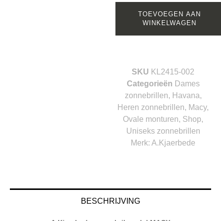
TOEVOEGEN AAN
WINKELWAGEN
SKU
KL2415-002
Categorieën
Dames
zonnebrillen
,
Havana
,
Heren zonnebrillen
,
Macy
,
Ovale monturen
,
Shop
,
Uniseks zonnebrillen
Merk:
A.Kjaerbede
BESCHRIJVING