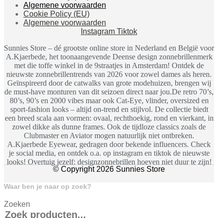
Algemene voorwaarden
Cookie Policy (EU)
Algemene voorwaarden
Instagram
Tiktok
Sunnies Store – dé grootste online store in Nederland en België voor
A.Kjaerbede, het toonaangevende Deense design zonnebrillenmerk
met die toffe winkel in de 9straatjes in Amsterdam! Ontdek de
nieuwste zonnebrillentrends van 2026 voor zowel dames als heren.
Geïnspireerd door de catwalks van grote modehuizen, brengen wij
de must-have monturen van dit seizoen direct naar jou.De retro 70’s,
80’s, 90’s en 2000 vibes maar ook Cat-Eye, vlinder, oversized en
sport-fashion looks – altijd on-trend en stijlvol. De collectie biedt
een breed scala aan vormen: ovaal, rechthoekig, rond en vierkant, in
zowel dikke als dunne frames. Ook de tijdloze classics zoals de
Clubmaster en Aviator mogen natuurlijk niet ontbreken.
A.Kjaerbede Eyewear, gedragen door bekende influencers. Check
je social media, en ontdek o.a. op instagram en tiktok de nieuwste
looks! Overtuig jezelf: designzonnebrillen hoeven niet duur te zijn!
© Copyright 2026 Sunnies Store
Waar ben je naar op zoek?
Zoeken