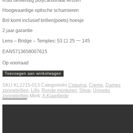
Kras bestendig polycarbonaat lenzen
Hoogwaardige optische scharnieren
Bril komt inclusief brillen(poets) hoesje
2 jaar garantie
Lens – Bridge – Temples: 53 口 25 一 145
EAN5713658007615
Op voorraad
Toevoegen aan winkelwagen
SKU
KL2215-013
Categorieën
Coquina
,
Creme
,
Dames
zonnebrillen
,
Lilly
,
Ronde monturen
,
Shop
,
Uniseks
zonnebrillen
Merk:
A.Kjaerbede
Beschrijving
Extra informatie