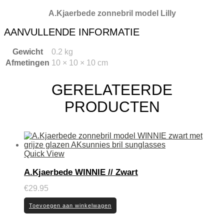
A.Kjaerbede zonnebril model Lilly
AANVULLENDE INFORMATIE
Gewicht
0.2 kg
Afmetingen
10 × 10 × 10 cm
GERELATEERDE
PRODUCTEN
Quick View
A.Kjaerbede WINNIE // Zwart
€
29.95
Toevoegen aan winkelwagen