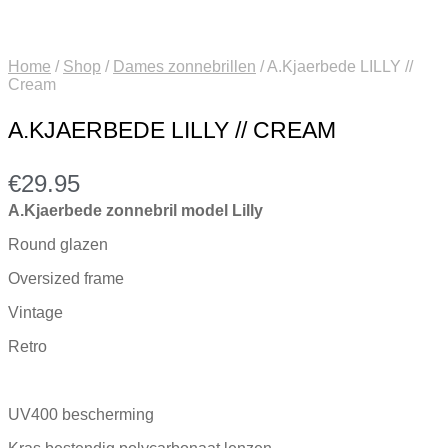
Home
/
Shop
/
Dames zonnebrillen
/
A.Kjaerbede LILLY //
Cream
A.KJAERBEDE LILLY // CREAM
€
29.95
A.Kjaerbede zonnebril model Lilly
Round glazen
Oversized frame
Vintage
Retro
UV400 bescherming