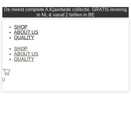
De meest complete A.Kjaerbede collectie. GRATIS levering
in NL & vanaf 2 brillen in BE
SHOP
ABOUT US
QUALITY
SHOP
ABOUT US
QUALITY
0