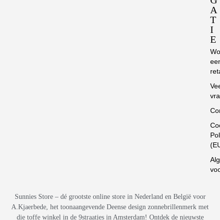
A
T
I
E
Wo
ee
ret
Ve
vr
Co
Co
Pol
(E
Al
vo
Sunnies Store – dé grootste online store in Nederland en België voor
A.Kjaerbede, het toonaangevende Deense design zonnebrillenmerk met
die toffe winkel in de 9straatjes in Amsterdam! Ontdek de nieuwste