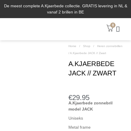
De meest complete A.Kjaerbede collectie. GRATIS levering in NL &
vanaf 2 brillen in BE
0
ABOUT US
Home
/
Shop
/
Heren zonnebrillen
/
A.Kjaerbede JACK // Zwart
A.KJAERBEDE
JACK // ZWART
€
29.95
A.Kjaerbede zonnebril
model JACK
Uniseks
Metal frame