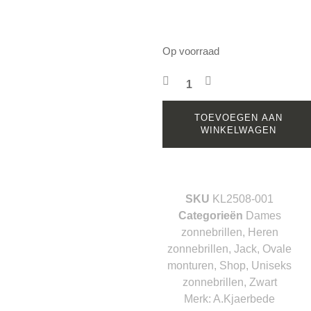
Op voorraad
TOEVOEGEN AAN
WINKELWAGEN
SKU
KL2508-001
Categorieën
Dames
zonnebrillen
,
Heren
zonnebrillen
,
Jack
,
Ovale
monturen
,
Shop
,
Uniseks
zonnebrillen
,
Zwart
Merk:
A.Kjaerbede