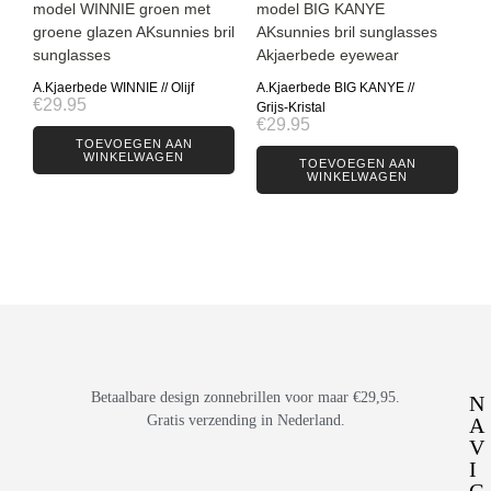
A.Kjaerbede WINNIE // Olijf
A.Kjaerbede BIG KANYE //
€
29.95
Grijs-Kristal
€
29.95
TOEVOEGEN AAN
WINKELWAGEN
TOEVOEGEN AAN
WINKELWAGEN
Betaalbare design zonnebrillen voor maar €29,95.
N
Gratis verzending in Nederland.
A
V
I
G