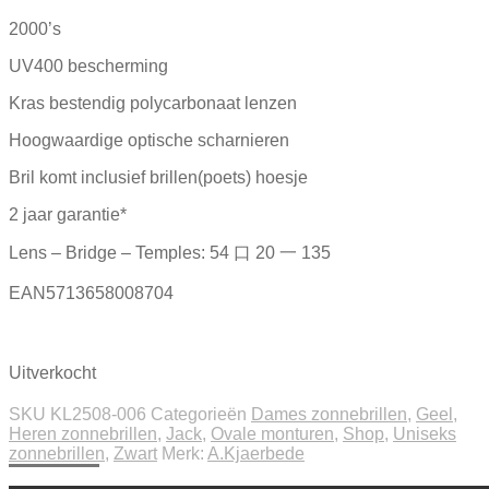
2000’s
UV400 bescherming
Kras bestendig polycarbonaat lenzen
Hoogwaardige optische scharnieren
Bril komt inclusief brillen(poets) hoesje
2 jaar garantie*
Lens – Bridge – Temples: 54 口 20 一 135
EAN5713658008704
Uitverkocht
SKU
KL2508-006
Categorieën
Dames zonnebrillen
,
Geel
,
Heren zonnebrillen
,
Jack
,
Ovale monturen
,
Shop
,
Uniseks
zonnebrillen
,
Zwart
Merk:
A.Kjaerbede
Beschrijving
Extra informatie