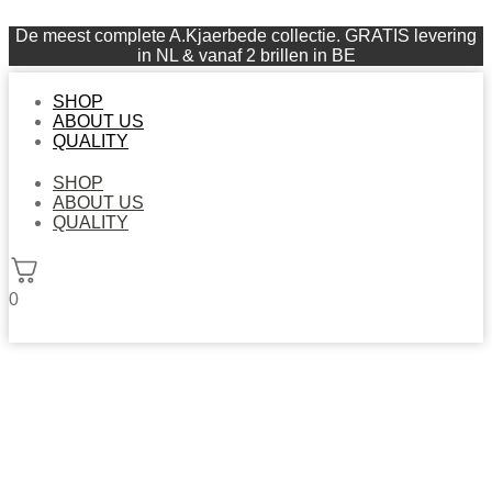
De meest complete A.Kjaerbede collectie. GRATIS levering
in NL & vanaf 2 brillen in BE
SHOP
ABOUT US
QUALITY
SHOP
ABOUT US
QUALITY
0