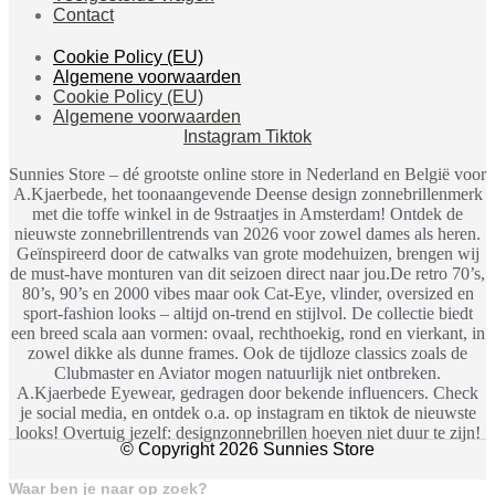
Contact
Cookie Policy (EU)
Algemene voorwaarden
Cookie Policy (EU)
Algemene voorwaarden
Instagram
Tiktok
Sunnies Store – dé grootste online store in Nederland en België voor
A.Kjaerbede, het toonaangevende Deense design zonnebrillenmerk
met die toffe winkel in de 9straatjes in Amsterdam! Ontdek de
nieuwste zonnebrillentrends van 2026 voor zowel dames als heren.
Geïnspireerd door de catwalks van grote modehuizen, brengen wij
de must-have monturen van dit seizoen direct naar jou.De retro 70’s,
80’s, 90’s en 2000 vibes maar ook Cat-Eye, vlinder, oversized en
sport-fashion looks – altijd on-trend en stijlvol. De collectie biedt
een breed scala aan vormen: ovaal, rechthoekig, rond en vierkant, in
zowel dikke als dunne frames. Ook de tijdloze classics zoals de
Clubmaster en Aviator mogen natuurlijk niet ontbreken.
A.Kjaerbede Eyewear, gedragen door bekende influencers. Check
je social media, en ontdek o.a. op instagram en tiktok de nieuwste
looks! Overtuig jezelf: designzonnebrillen hoeven niet duur te zijn!
© Copyright 2026 Sunnies Store
Waar ben je naar op zoek?