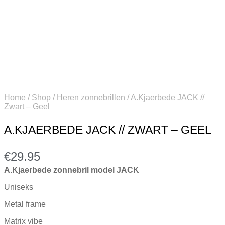
Home
/
Shop
/
Heren zonnebrillen
/
A.Kjaerbede JACK //
Zwart – Geel
A.KJAERBEDE JACK // ZWART – GEEL
€
29.95
A.Kjaerbede zonnebril model JACK
Uniseks
Metal frame
Matrix vibe