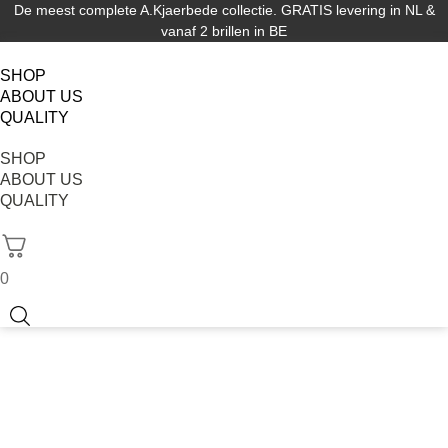
De meest complete A.Kjaerbede collectie. GRATIS levering in NL &
vanaf 2 brillen in BE
SHOP
ABOUT US
QUALITY
SHOP
ABOUT US
QUALITY
0