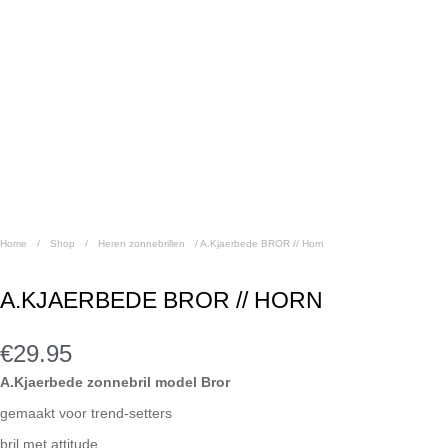
Home
/
Shop
/
Heren zonnebrillen
/
A.Kjaerbede BROR // Horn
A.KJAERBEDE BROR // HORN
€
29.95
A.Kjaerbede zonnebril model Bror
gemaakt voor trend-setters
bril met attitude