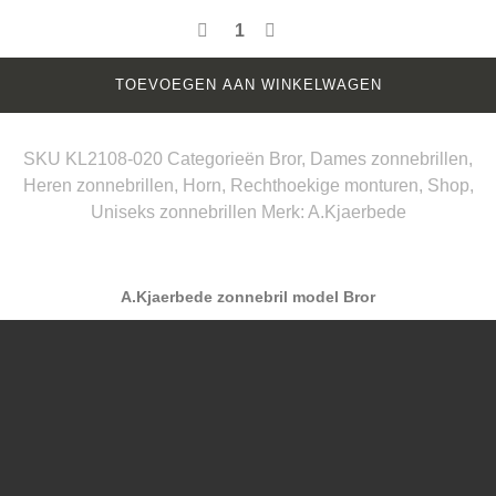
TOEVOEGEN AAN WINKELWAGEN
SKU
KL2108-020
Categorieën
Bror
,
Dames zonnebrillen
,
Heren zonnebrillen
,
Horn
,
Rechthoekige monturen
,
Shop
,
Uniseks zonnebrillen
Merk:
A.Kjaerbede
BESCHRIJVING
EXTRA INFORMATIE
A.Kjaerbede zonnebril model Bror