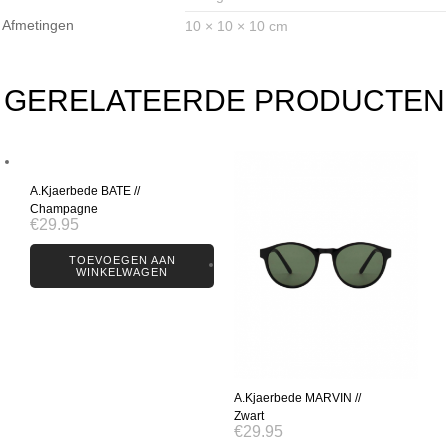
Afmetingen
10 × 10 × 10 cm
GERELATEERDE PRODUCTEN
A.Kjaerbede BATE //
Champagne
€
29.95
TOEVOEGEN AAN
WINKELWAGEN
A.Kjaerbede MARVIN //
Zwart
€
29.95