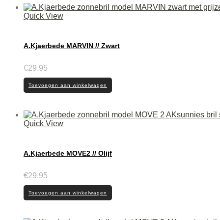
Quick View
A.Kjaerbede MARVIN // Zwart
€
29.95
Toevoegen aan winkelwagen
Quick View
A.Kjaerbede MOVE2 // Olijf
€
29.95
Toevoegen aan winkelwagen