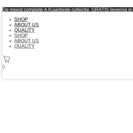
De meest complete A.Kjaerbede collectie. GRATIS levering in 
SHOP
ABOUT US
QUALITY
SHOP
ABOUT US
QUALITY
0