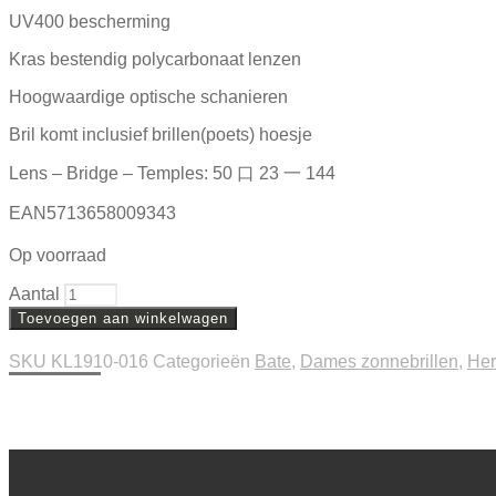
UV400 bescherming
Kras bestendig polycarbonaat lenzen
Hoogwaardige optische schanieren
Bril komt inclusief brillen(poets) hoesje
Lens – Bridge – Temples: 50 口 23 一 144
EAN5713658009343
Op voorraad
Aantal
Toevoegen aan winkelwagen
SKU
KL1910-016
Categorieën
Bate
,
Dames zonnebrillen
,
Her
Beschrijving
Extra informatie