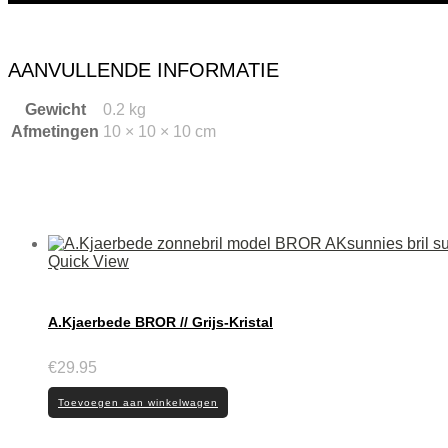
AANVULLENDE INFORMATIE
Gewicht
0.2 kg
Afmetingen
10 × 10 × 10 cm
Quick View
A.Kjaerbede BROR // Grijs-Kristal
€
29.95
Toevoegen aan winkelwagen