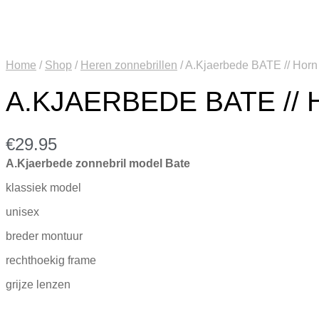
Home
/
Shop
/
Heren zonnebrillen
/
A.Kjaerbede BATE // Horn
A.KJAERBEDE BATE //
€
29.95
A.Kjaerbede zonnebril model Bate
klassiek model
unisex
breder montuur
rechthoekig frame
grijze lenzen