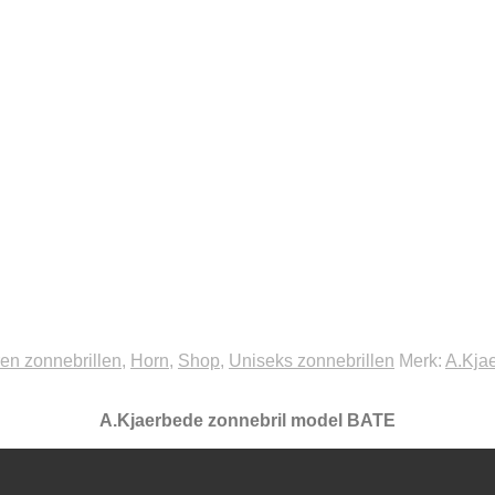
en zonnebrillen
,
Horn
,
Shop
,
Uniseks zonnebrillen
Merk:
A.Kja
A.Kjaerbede zonnebril model BATE