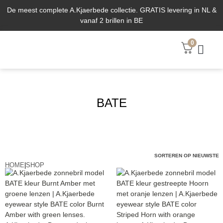
De meest complete A.Kjaerbede collectie. GRATIS levering in NL &
vanaf 2 brillen in BE
0
ABOUT US
BATE
HOME
|
SHOP