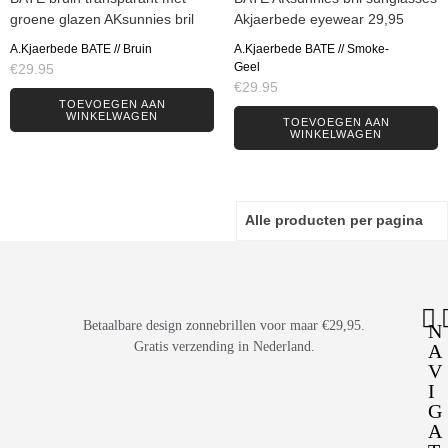
A.Kjaerbede BATE // Bruin
A.Kjaerbede BATE // Smoke-
Geel
€
29.95
€
29.95
TOEVOEGEN AAN
WINKELWAGEN
TOEVOEGEN AAN
WINKELWAGEN
Betaalbare design zonnebrillen voor maar €29,95.
N
Gratis verzending in Nederland.
A
V
I
G
A