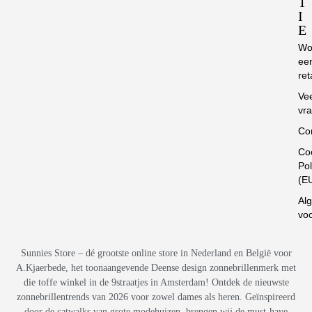
T
I
E
Wo
ee
ret
Ve
vr
Co
Co
Pol
(E
Al
vo
Sunnies Store – dé grootste online store in Nederland en België voor
A.Kjaerbede, het toonaangevende Deense design zonnebrillenmerk met
die toffe winkel in de 9straatjes in Amsterdam! Ontdek de nieuwste
zonnebrillentrends van 2026 voor zowel dames als heren. Geïnspireerd
door de catwalks van grote modehuizen, brengen wij de must-have