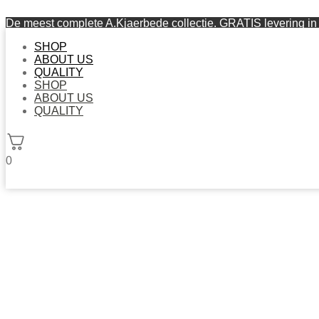
De meest complete A.Kjaerbede collectie. GRATIS levering in 
SHOP
ABOUT US
QUALITY
SHOP
ABOUT US
QUALITY
0