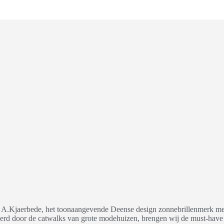
or A.Kjaerbede, het toonaangevende Deense design zonnebrillenmerk met
rd door de catwalks van grote modehuizen, brengen wij de must-have mo