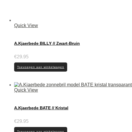
Quick View
A.Kjaerbede BILLY // Zwart-Bruin
€
29.95
Toevoegen aan winkelwagen
Quick View
A.Kjaerbede BATE // Kristal
€
29.95
Toevoegen aan winkelwagen