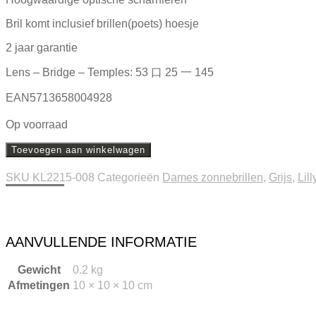
Bril komt inclusief brillen(poets) hoesje
2 jaar garantie
Lens – Bridge – Temples: 53 口 25 一 145
EAN5713658004928
Op voorraad
Toevoegen aan winkelwagen
SKU
KL2215-008
Categorieën
Dames zonnebrillen
,
Grijs
,
Lill
Beschrijving
Extra informatie
AANVULLENDE INFORMATIE
Gewicht
0.2 kg
Afmetingen
10 × 10 × 10 cm