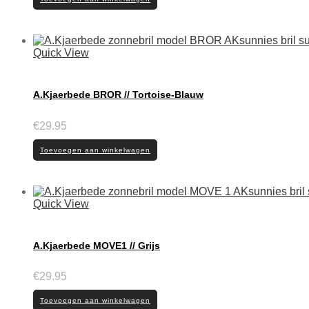
Quick View
A.Kjaerbede BROR // Tortoise-Blauw
€
29.95
Toevoegen aan winkelwagen
Quick View
A.Kjaerbede MOVE1 // Grijs
€
29.95
Toevoegen aan winkelwagen