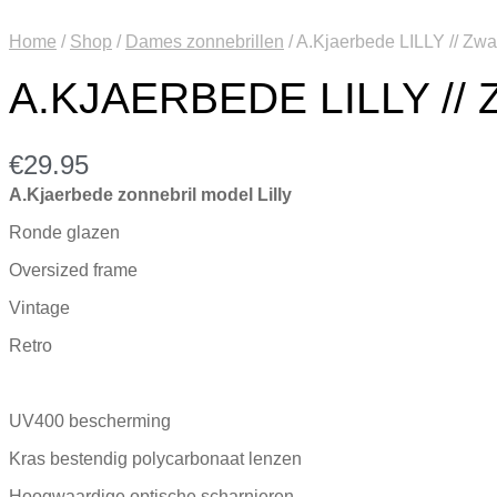
Home
/
Shop
/
Dames zonnebrillen
/
A.Kjaerbede LILLY // Zwar
A.KJAERBEDE LILLY //
€
29.95
A.Kjaerbede zonnebril model Lilly
Ronde glazen
Oversized frame
Vintage
Retro
UV400 bescherming
Kras bestendig polycarbonaat lenzen
Hoogwaardige optische scharnieren