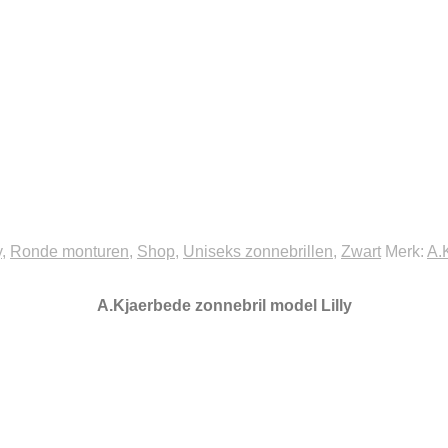
y
,
Ronde monturen
,
Shop
,
Uniseks zonnebrillen
,
Zwart
Merk:
A.
A.Kjaerbede zonnebril model Lilly