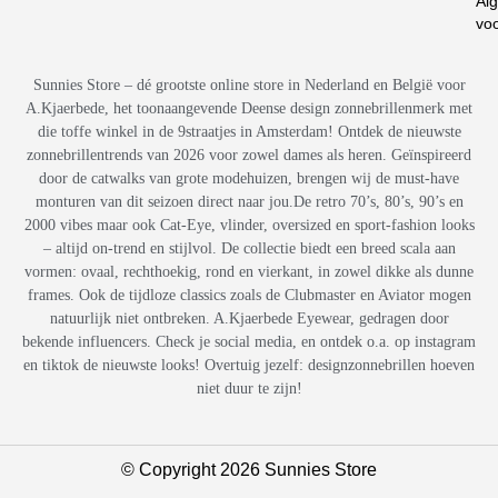
Al
vo
Sunnies Store – dé grootste online store in Nederland en België voor
A.Kjaerbede, het toonaangevende Deense design zonnebrillenmerk met
die toffe winkel in de 9straatjes in Amsterdam! Ontdek de nieuwste
zonnebrillentrends van 2026 voor zowel dames als heren. Geïnspireerd
door de catwalks van grote modehuizen, brengen wij de must-have
monturen van dit seizoen direct naar jou.De retro 70’s, 80’s, 90’s en
2000 vibes maar ook Cat-Eye, vlinder, oversized en sport-fashion looks
– altijd on-trend en stijlvol. De collectie biedt een breed scala aan
vormen: ovaal, rechthoekig, rond en vierkant, in zowel dikke als dunne
frames. Ook de tijdloze classics zoals de Clubmaster en Aviator mogen
natuurlijk niet ontbreken. A.Kjaerbede Eyewear, gedragen door
bekende influencers. Check je social media, en ontdek o.a. op instagram
en tiktok de nieuwste looks! Overtuig jezelf: designzonnebrillen hoeven
niet duur te zijn!
© Copyright 2026 Sunnies Store