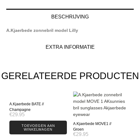
BESCHRIJVING
A.Kjaerbede zonnebril model Lilly
EXTRA INFORMATIE
GERELATEERDE PRODUCTEN
A.Kjaerbede BATE //
Champagne
€
29.95
A.Kjaerbede MOVE1 //
TOEVOEGEN AAN
Groen
WINKELWAGEN
€
29.95