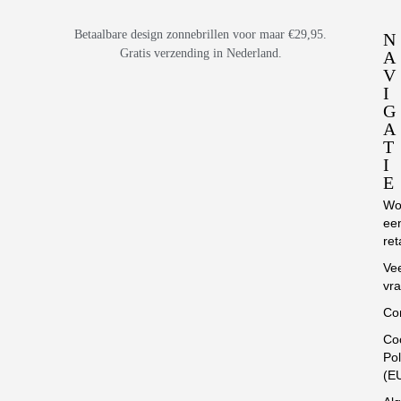
Betaalbare design zonnebrillen voor maar €29,95.
N
Gratis verzending in Nederland.
A
V
I
G
A
T
I
E
Wo
ee
ret
Ve
vr
Co
Co
Pol
(E