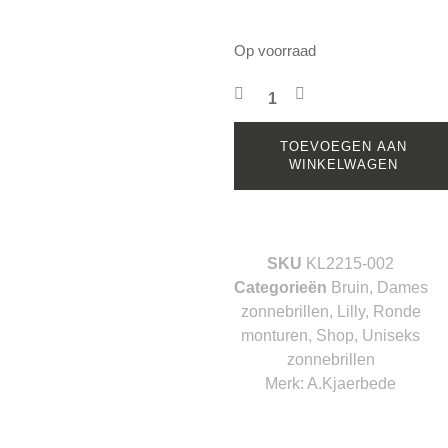
Op voorraad
TOEVOEGEN AAN
WINKELWAGEN
SKU
KL2215-002
Categorieën
Bruin
,
Dames
zonnebrillen
,
Lilly
,
Ronde
monturen
,
Shop
,
Uniseks
zonnebrillen
Merk:
A.Kjaerbede