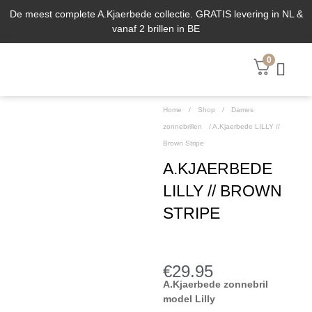
De meest complete A.Kjaerbede collectie. GRATIS levering in NL &
vanaf 2 brillen in BE
0
ABOUT US
Home
/
Shop
/
Dames
zonnebrillen
/
A.Kjaerbede LILLY //
Brown Stripe
A.KJAERBEDE
LILLY // BROWN
STRIPE
€
29.95
A.Kjaerbede zonnebril
model Lilly