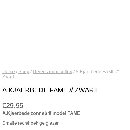
Home
/
Shop
/
Heren zonnebrillen
/
A.Kjaerbede FAME //
Zwart
A.KJAERBEDE FAME // ZWART
€
29.95
A.Kjaerbede zonnebril model FAME
Smalle rechthoekige glazen