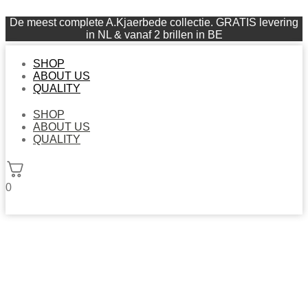
De meest complete A.Kjaerbede collectie. GRATIS levering
in NL & vanaf 2 brillen in BE
SHOP
ABOUT US
QUALITY
SHOP
ABOUT US
QUALITY
0