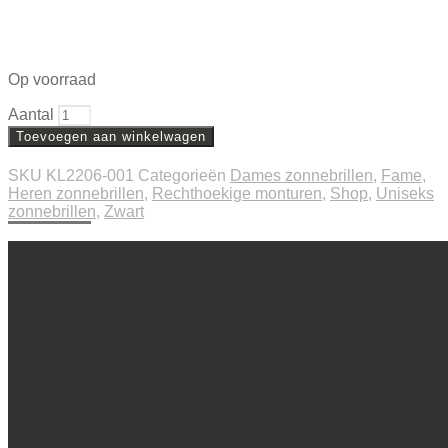
Op voorraad
Aantal
Toevoegen aan winkelwagen
SKU
KL2206-001
Categorieën
Dames zonnebrillen
,
Fame
,
Heren zonnebrillen
,
Rechthoekige monturen
,
Shop
,
Uniseks
zonnebrillen
,
Zwart
Beschrijving
Extra informatie