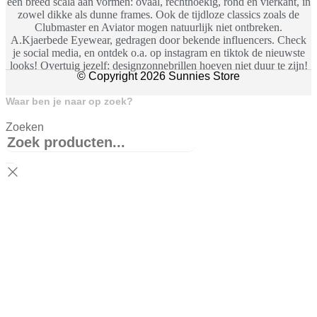
een breed scala aan vormen: ovaal, rechthoekig, rond en vierkant, in
zowel dikke als dunne frames. Ook de tijdloze classics zoals de
Clubmaster en Aviator mogen natuurlijk niet ontbreken.
A.Kjaerbede Eyewear, gedragen door bekende influencers. Check
je social media, en ontdek o.a. op instagram en tiktok de nieuwste
looks! Overtuig jezelf: designzonnebrillen hoeven niet duur te zijn!
© Copyright 2026 Sunnies Store
Waar ben je naar op zoek?
Zoeken