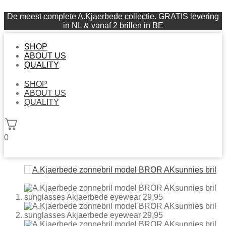
De meest complete A.Kjaerbede collectie. GRATIS levering
in NL & vanaf 2 brillen in BE
SHOP
ABOUT US
QUALITY
SHOP
ABOUT US
QUALITY
0