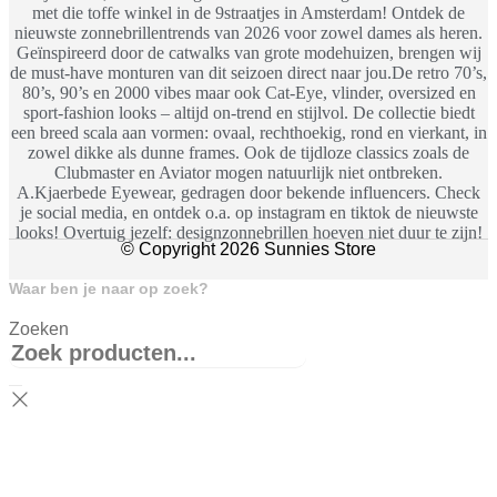
met die toffe winkel in de 9straatjes in Amsterdam! Ontdek de
nieuwste zonnebrillentrends van 2026 voor zowel dames als heren.
Geïnspireerd door de catwalks van grote modehuizen, brengen wij
de must-have monturen van dit seizoen direct naar jou.De retro 70’s,
80’s, 90’s en 2000 vibes maar ook Cat-Eye, vlinder, oversized en
sport-fashion looks – altijd on-trend en stijlvol. De collectie biedt
een breed scala aan vormen: ovaal, rechthoekig, rond en vierkant, in
zowel dikke als dunne frames. Ook de tijdloze classics zoals de
Clubmaster en Aviator mogen natuurlijk niet ontbreken.
A.Kjaerbede Eyewear, gedragen door bekende influencers. Check
je social media, en ontdek o.a. op instagram en tiktok de nieuwste
looks! Overtuig jezelf: designzonnebrillen hoeven niet duur te zijn!
© Copyright 2026 Sunnies Store
Waar ben je naar op zoek?
Zoeken