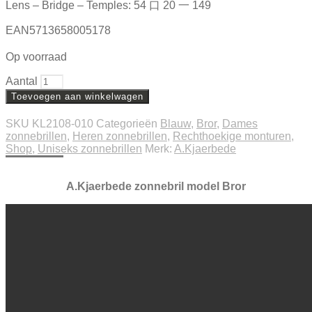
Lens – Bridge – Temples: 54 口 20 一 149
EAN5713658005178
Op voorraad
Aantal
Toevoegen aan winkelwagen
SKU
KL2108-010
Categorieën
Blauw
,
Bror
,
Dames
zonnebrillen
,
Heren zonnebrillen
,
Rechthoekige monturen
,
Shop
,
Uniseks zonnebrillen
Merk:
A.Kjaerbede
Beschrijving
Extra informatie
A.Kjaerbede zonnebril model Bror