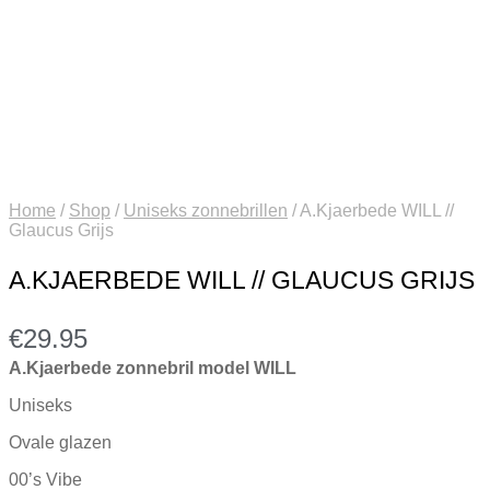
Home
/
Shop
/
Uniseks zonnebrillen
/
A.Kjaerbede WILL //
Glaucus Grijs
A.KJAERBEDE WILL // GLAUCUS GRIJS
€
29.95
A.Kjaerbede zonnebril model WILL
Uniseks
Ovale glazen
00’s Vibe