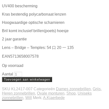
UV400 bescherming
Kras bestendig polycarbonaat lenzen
Hoogwaardige optische scharnieren
Bril komt inclusief brillen(poets) hoesje
2 jaar garantie
Lens – Bridge – Temples: 54 口 20 一 135
EAN5713658007578
Op voorraad
Aantal
Toevoegen aan winkelwagen
SKU
KL2417-007
Categorieën
Dames zonnebrillen
,
Grijs
,
Heren zonnebrillen
,
Ovale monturen
,
Shop
,
Uniseks
zonnebrillen
,
Will
Merk:
A.Kjaerbede
Beschrijving
Extra informatie