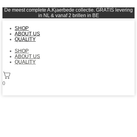
De meest complete A.Kjaerbede collectie. GRATIS levering
in NL & vanaf 2 brillen in BE
SHOP
ABOUT US
QUALITY
SHOP
ABOUT US
QUALITY
0