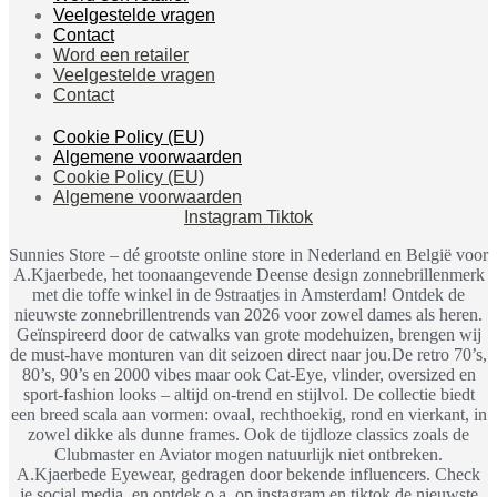
Veelgestelde vragen
Contact
Word een retailer
Veelgestelde vragen
Contact
Cookie Policy (EU)
Algemene voorwaarden
Cookie Policy (EU)
Algemene voorwaarden
Instagram
Tiktok
Sunnies Store – dé grootste online store in Nederland en België voor
A.Kjaerbede, het toonaangevende Deense design zonnebrillenmerk
met die toffe winkel in de 9straatjes in Amsterdam! Ontdek de
nieuwste zonnebrillentrends van 2026 voor zowel dames als heren.
Geïnspireerd door de catwalks van grote modehuizen, brengen wij
de must-have monturen van dit seizoen direct naar jou.De retro 70’s,
80’s, 90’s en 2000 vibes maar ook Cat-Eye, vlinder, oversized en
sport-fashion looks – altijd on-trend en stijlvol. De collectie biedt
een breed scala aan vormen: ovaal, rechthoekig, rond en vierkant, in
zowel dikke als dunne frames. Ook de tijdloze classics zoals de
Clubmaster en Aviator mogen natuurlijk niet ontbreken.
A.Kjaerbede Eyewear, gedragen door bekende influencers. Check
je social media, en ontdek o.a. op instagram en tiktok de nieuwste