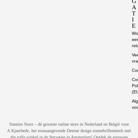
G
A
T
I
E
Wo
ee
ret
Ve
vr
Co
Co
Pol
(E
Al
vo
Sunnies Store – dé grootste online store in Nederland en België voor
A.Kjaerbede, het toonaangevende Deense design zonnebrillenmerk met
die toffe winkel in de 9straatjes in Amsterdam! Ontdek de nieuwste