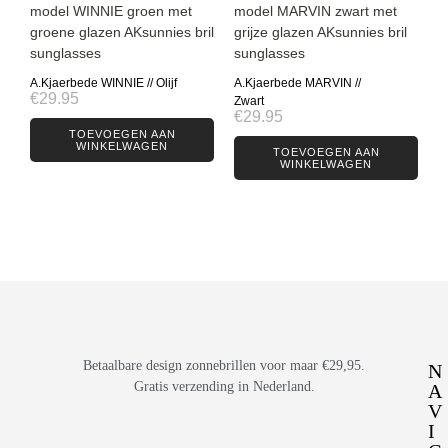
A.Kjaerbede WINNIE // Olijf
A.Kjaerbede MARVIN //
€
29.95
Zwart
€
29.95
TOEVOEGEN AAN
WINKELWAGEN
TOEVOEGEN AAN
WINKELWAGEN
Betaalbare design zonnebrillen voor maar €29,95.
N
Gratis verzending in Nederland.
A
V
I