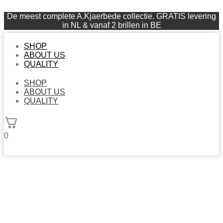
De meest complete A.Kjaerbede collectie. GRATIS levering
in NL & vanaf 2 brillen in BE
SHOP
ABOUT US
QUALITY
SHOP
ABOUT US
QUALITY
0