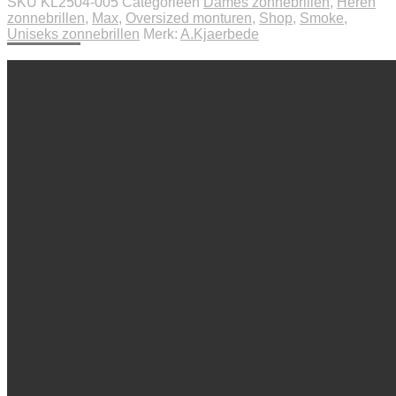
SKU
KL2504-005
Categorieën
Dames zonnebrillen
,
Heren
zonnebrillen
,
Max
,
Oversized monturen
,
Shop
,
Smoke
,
Uniseks zonnebrillen
Merk:
A.Kjaerbede
Beschrijving
Extra informatie