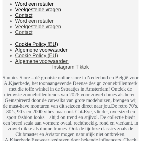
Word een retailer
Veelgestelde vragen
Contact
Word een retailer
Veelgestelde vragen
Contact
Cookie Policy (EU)
Algemene voorwaarden
Cookie Policy (EU)
Algemene voorwaarden
Instagram
Tiktok
Sunnies Store – dé grootste online store in Nederland en België voor
A.Kjaerbede, het toonaangevende Deense design zonnebrillenmerk
met die toffe winkel in de 9straatjes in Amsterdam! Ontdek de
nieuwste zonnebrillentrends van 2026 voor zowel dames als heren.
Geïnspireerd door de catwalks van grote modehuizen, brengen wij
de must-have monturen van dit seizoen direct naar jou.De retro 70’s,
80’s, 90’s en 2000 vibes maar ook Cat-Eye, vlinder, oversized en
sport-fashion looks – altijd on-trend en stijlvol. De collectie biedt
een breed scala aan vormen: ovaal, rechthoekig, rond en vierkant, in
zowel dikke als dunne frames. Ook de tijdloze classics zoals de
Clubmaster en Aviator mogen natuurlijk niet ontbreken.
A.Kjaerbede Eyewear, gedragen door bekende influencers. Check