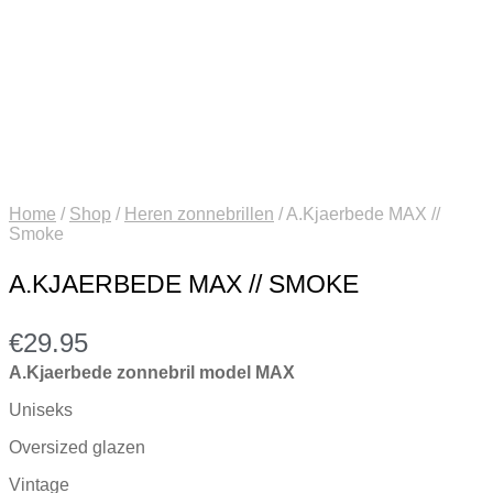
Home
/
Shop
/
Heren zonnebrillen
/
A.Kjaerbede MAX //
Smoke
A.KJAERBEDE MAX // SMOKE
€
29.95
A.Kjaerbede zonnebril model MAX
Uniseks
Oversized glazen
Vintage