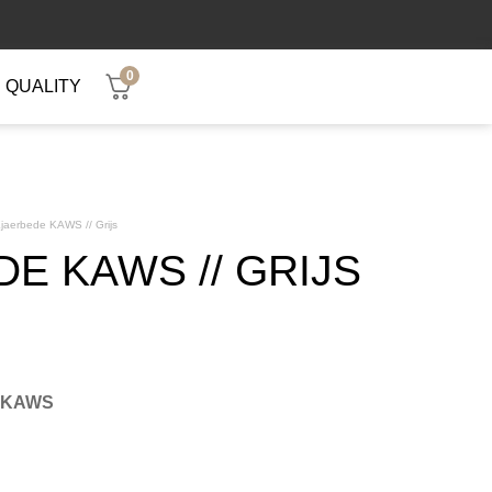
0
QUALITY
jaerbede KAWS // Grijs
E KAWS // GRIJS
l KAWS