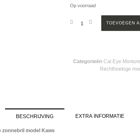
Op voorraad
TOEVOEGEN A
Categorieën
Cat Eye Montur
Rechthoekige mo
EXTRA INFORMATIE
BESCHRIJVING
e zonnebril model Kaws