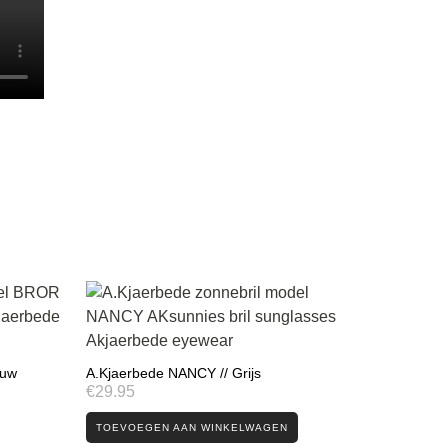
auw
A.Kjaerbede NANCY // Grijs
€
29.95
TOEVOEGEN AAN WINKELWAGEN