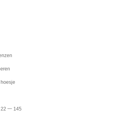
lenzen
ieren
) hoesje
口 22 一 145