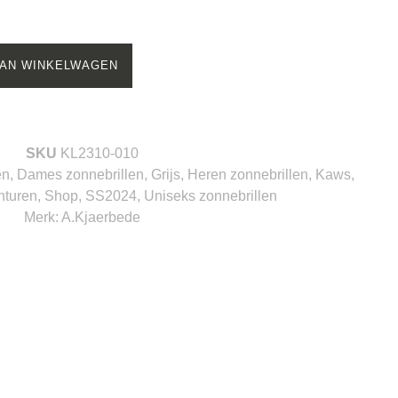
AN WINKELWAGEN
SKU
KL2310-010
en
,
Dames zonnebrillen
,
Grijs
,
Heren zonnebrillen
,
Kaws
,
nturen
,
Shop
,
SS2024
,
Uniseks zonnebrillen
Merk:
A.Kjaerbede