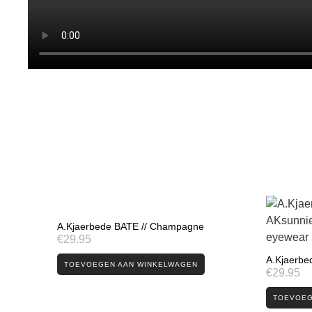
A.Kjaerbede BATE // Champagne
€
29.95
A.Kjaerbed
TOEVOEGEN AAN WINKELWAGEN
€
29.95
TOEVOEG