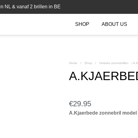
n NL & vanaf 2 brillen in BE
SHOP
ABOUT US
Home
/
Shop
/
Uniseks zonnebrillen
/
A.K
A.KJAERBED
€
29.95
A.Kjaerbede zonnebril mode