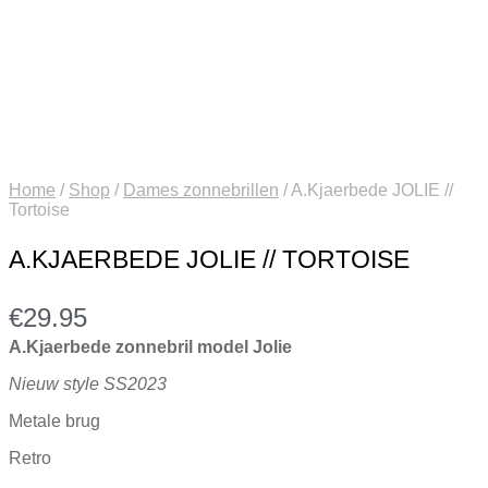
Home
/
Shop
/
Dames zonnebrillen
/
A.Kjaerbede JOLIE //
Tortoise
A.KJAERBEDE JOLIE // TORTOISE
€
29.95
A.Kjaerbede zonnebril model Jolie
Nieuw style SS2023
Metale brug
Retro