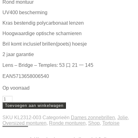
Rond montuur
UV400 bescherming
Kras bestendig polycarbonaat lenzen
Hoogwaardige optische scharnieren
Bril komt inclusief brillen(poets) hoesje
2 jaar garantie
Lens – Bridge – Temples: 53 口 21 一 145
EAN5713658006540
Op voorraad
Aantal
Toevoegen aan winkelwagen
SKU
KL2312-003
Categorieën
Dames zonnebrillen
,
Jolie
,
Oversized monturen
,
Ronde monturen
,
Shop
,
Tortoise
Beschrijving
Extra informatie