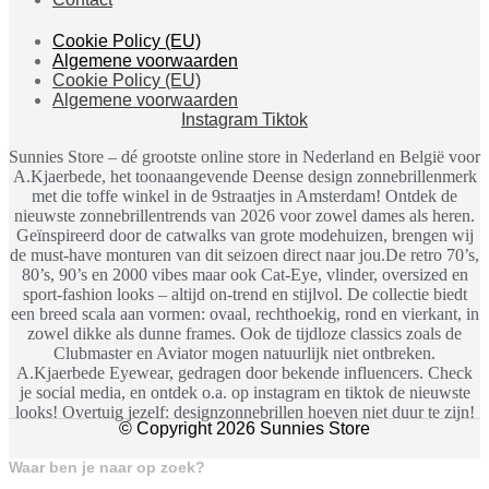
Cookie Policy (EU)
Algemene voorwaarden
Cookie Policy (EU)
Algemene voorwaarden
Instagram
Tiktok
Sunnies Store – dé grootste online store in Nederland en België voor
A.Kjaerbede, het toonaangevende Deense design zonnebrillenmerk
met die toffe winkel in de 9straatjes in Amsterdam! Ontdek de
nieuwste zonnebrillentrends van 2026 voor zowel dames als heren.
Geïnspireerd door de catwalks van grote modehuizen, brengen wij
de must-have monturen van dit seizoen direct naar jou.De retro 70’s,
80’s, 90’s en 2000 vibes maar ook Cat-Eye, vlinder, oversized en
sport-fashion looks – altijd on-trend en stijlvol. De collectie biedt
een breed scala aan vormen: ovaal, rechthoekig, rond en vierkant, in
zowel dikke als dunne frames. Ook de tijdloze classics zoals de
Clubmaster en Aviator mogen natuurlijk niet ontbreken.
A.Kjaerbede Eyewear, gedragen door bekende influencers. Check
je social media, en ontdek o.a. op instagram en tiktok de nieuwste
looks! Overtuig jezelf: designzonnebrillen hoeven niet duur te zijn!
© Copyright 2026 Sunnies Store
Waar ben je naar op zoek?