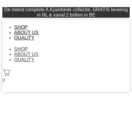
De meest complete A.Kjaerbede collectie. GRATIS levering
in NL & vanaf 2 brillen in BE
SHOP
ABOUT US
QUALITY
SHOP
ABOUT US
QUALITY
0