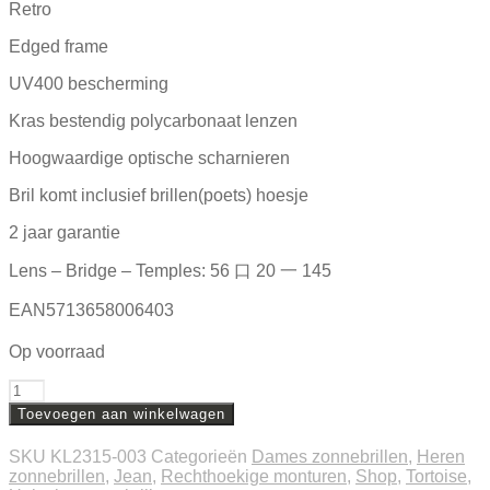
Retro
Edged frame
UV400 bescherming
Kras bestendig polycarbonaat lenzen
Hoogwaardige optische scharnieren
Bril komt inclusief brillen(poets) hoesje
2 jaar garantie
Lens – Bridge – Temples: 56 口 20 一 145
EAN5713658006403
Op voorraad
Aantal
Toevoegen aan winkelwagen
SKU
KL2315-003
Categorieën
Dames zonnebrillen
,
Heren
zonnebrillen
,
Jean
,
Rechthoekige monturen
,
Shop
,
Tortoise
,