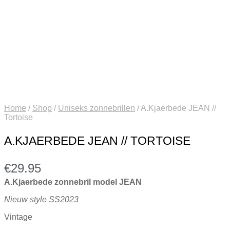
Home
/
Shop
/
Uniseks zonnebrillen
/
A.Kjaerbede JEAN //
Tortoise
A.KJAERBEDE JEAN // TORTOISE
€
29.95
A.Kjaerbede zonnebril model JEAN
Nieuw style SS2023
Vintage