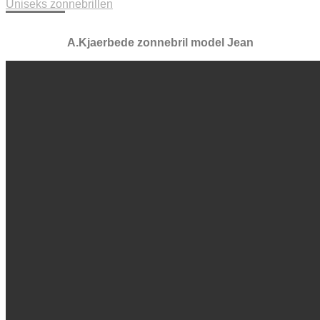
Uniseks zonnebrillen
Beschrijving
Extra informatie
A.Kjaerbede zonnebril model Jean