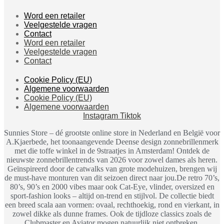
Word een retailer
Veelgestelde vragen
Contact
Word een retailer
Veelgestelde vragen
Contact
Cookie Policy (EU)
Algemene voorwaarden
Cookie Policy (EU)
Algemene voorwaarden
Instagram
Tiktok
Sunnies Store – dé grootste online store in Nederland en België voor
A.Kjaerbede, het toonaangevende Deense design zonnebrillenmerk
met die toffe winkel in de 9straatjes in Amsterdam! Ontdek de
nieuwste zonnebrillentrends van 2026 voor zowel dames als heren.
Geïnspireerd door de catwalks van grote modehuizen, brengen wij
de must-have monturen van dit seizoen direct naar jou.De retro 70’s,
80’s, 90’s en 2000 vibes maar ook Cat-Eye, vlinder, oversized en
sport-fashion looks – altijd on-trend en stijlvol. De collectie biedt
een breed scala aan vormen: ovaal, rechthoekig, rond en vierkant, in
zowel dikke als dunne frames. Ook de tijdloze classics zoals de
Clubmaster en Aviator mogen natuurlijk niet ontbreken.