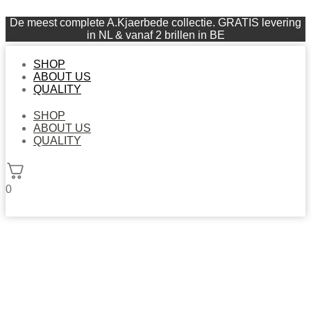
De meest complete A.Kjaerbede collectie. GRATIS levering
in NL & vanaf 2 brillen in BE
SHOP
ABOUT US
QUALITY
SHOP
ABOUT US
QUALITY
0