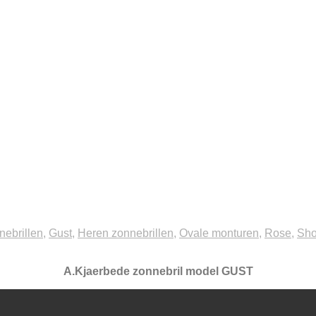
ebrillen
,
Gust
,
Heren zonnebrillen
,
Ovale monturen
,
Rose
,
Sh
A.Kjaerbede zonnebril model GUST