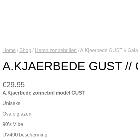
Home
/
Shop
/
Heren zonnebrillen
/
A.Kjaerbede GUST // Gala
A.KJAERBEDE GUST //
€
29.95
A.Kjaerbede zonnebril model GUST
Uniseks
Ovale glazen
90’s Vibe
UV400 bescherming