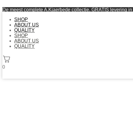
De meest complete A.Kjaerbede collectie. GRATIS levering in 
SHOP
ABOUT US
QUALITY
SHOP
ABOUT US
QUALITY
0