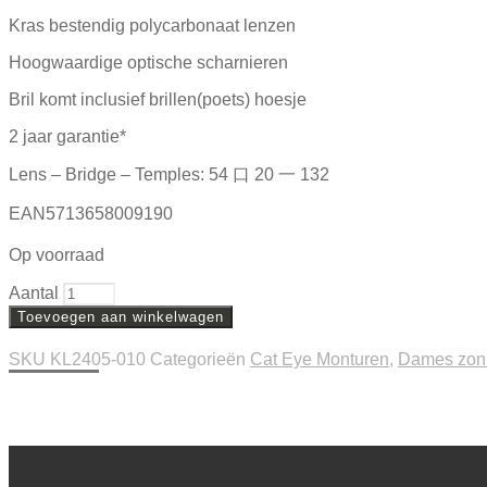
Kras bestendig polycarbonaat lenzen
Hoogwaardige optische scharnieren
Bril komt inclusief brillen(poets) hoesje
2 jaar garantie*
Lens – Bridge – Temples: 54 口 20 一 132
EAN5713658009190
Op voorraad
Aantal
Toevoegen aan winkelwagen
SKU
KL2405-010
Categorieën
Cat Eye Monturen
,
Dames zonn
Beschrijving
Extra informatie