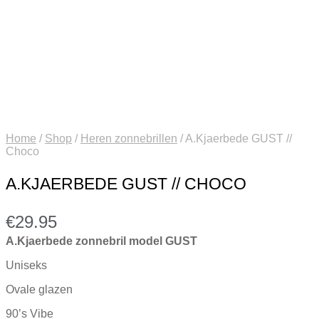
Home
/
Shop
/
Heren zonnebrillen
/
A.Kjaerbede GUST //
Choco
A.KJAERBEDE GUST // CHOCO
€
29.95
A.Kjaerbede zonnebril model GUST
Uniseks
Ovale glazen
90’s Vibe