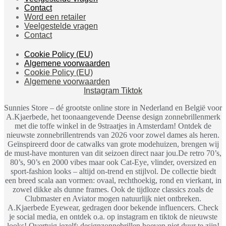
Contact
Word een retailer
Veelgestelde vragen
Contact
Cookie Policy (EU)
Algemene voorwaarden
Cookie Policy (EU)
Algemene voorwaarden
Instagram
Tiktok
Sunnies Store – dé grootste online store in Nederland en België voor
A.Kjaerbede, het toonaangevende Deense design zonnebrillenmerk
met die toffe winkel in de 9straatjes in Amsterdam! Ontdek de
nieuwste zonnebrillentrends van 2026 voor zowel dames als heren.
Geïnspireerd door de catwalks van grote modehuizen, brengen wij
de must-have monturen van dit seizoen direct naar jou.De retro 70’s,
80’s, 90’s en 2000 vibes maar ook Cat-Eye, vlinder, oversized en
sport-fashion looks – altijd on-trend en stijlvol. De collectie biedt
een breed scala aan vormen: ovaal, rechthoekig, rond en vierkant, in
zowel dikke als dunne frames. Ook de tijdloze classics zoals de
Clubmaster en Aviator mogen natuurlijk niet ontbreken.
A.Kjaerbede Eyewear, gedragen door bekende influencers. Check
je social media, en ontdek o.a. op instagram en tiktok de nieuwste
looks! Overtuig jezelf: designzonnebrillen hoeven niet duur te zijn!