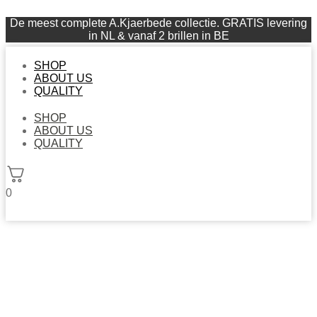
De meest complete A.Kjaerbede collectie. GRATIS levering
in NL & vanaf 2 brillen in BE
SHOP
ABOUT US
QUALITY
SHOP
ABOUT US
QUALITY
0