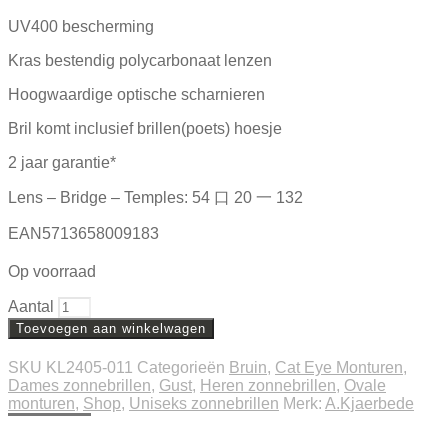
UV400 bescherming
Kras bestendig polycarbonaat lenzen
Hoogwaardige optische scharnieren
Bril komt inclusief brillen(poets) hoesje
2 jaar garantie*
Lens – Bridge – Temples: 54 口 20 一 132
EAN5713658009183
Op voorraad
Aantal
Toevoegen aan winkelwagen
SKU
KL2405-011
Categorieën
Bruin
,
Cat Eye Monturen
,
Dames zonnebrillen
,
Gust
,
Heren zonnebrillen
,
Ovale
monturen
,
Shop
,
Uniseks zonnebrillen
Merk:
A.Kjaerbede
Beschrijving
Extra informatie