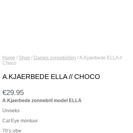
Home
/
Shop
/
Dames zonnebrillen
/
A.Kjaerbede ELLA //
Choco
A.KJAERBEDE ELLA // CHOCO
€
29.95
A.Kjaerbede zonnebril model ELLA
Uniseks
Cat Eye montuur
70’s vibe