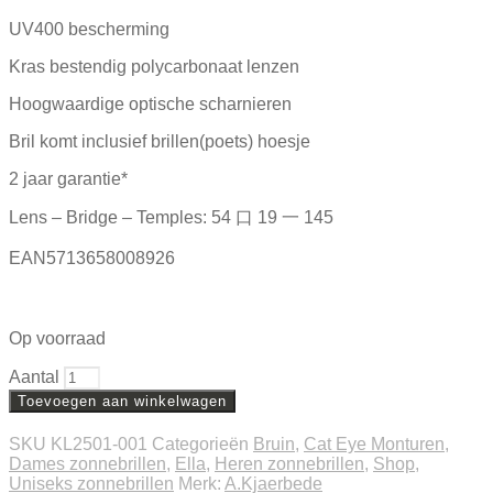
UV400 bescherming
Kras bestendig polycarbonaat lenzen
Hoogwaardige optische scharnieren
Bril komt inclusief brillen(poets) hoesje
2 jaar garantie*
Lens – Bridge – Temples: 54 口 19 一 145
EAN5713658008926
Op voorraad
Aantal
Toevoegen aan winkelwagen
SKU
KL2501-001
Categorieën
Bruin
,
Cat Eye Monturen
,
Dames zonnebrillen
,
Ella
,
Heren zonnebrillen
,
Shop
,
Uniseks zonnebrillen
Merk:
A.Kjaerbede