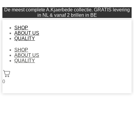
De meest complete A.Kjaerbede collectie. GRATIS levering
in NL & vanaf 2 brillen in BE
SHOP
ABOUT US
QUALITY
SHOP
ABOUT US
QUALITY
0