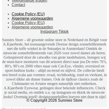
Veelgestelde vragen
Contact
Cookie Policy (EU)
Algemene voorwaarden
Cookie Policy (EU)
Algemene voorwaarden
Instagram
Tiktok
Sunnies Store – dé grootste online store in Nederland en België voor
A.Kjaerbede, het toonaangevende Deense design zonnebrillenmerk
met die toffe winkel in de 9straatjes in Amsterdam! Ontdek de
nieuwste zonnebrillentrends van 2026 voor zowel dames als heren.
Geïnspireerd door de catwalks van grote modehuizen, brengen wij
de must-have monturen van dit seizoen direct naar jou.De retro 70’s,
80’s, 90’s en 2000 vibes maar ook Cat-Eye, vlinder, oversized en
sport-fashion looks – altijd on-trend en stijlvol. De collectie biedt
een breed scala aan vormen: ovaal, rechthoekig, rond en vierkant, in
zowel dikke als dunne frames. Ook de tijdloze classics zoals de
Clubmaster en Aviator mogen natuurlijk niet ontbreken.
A.Kjaerbede Eyewear, gedragen door bekende influencers. Check
je social media, en ontdek o.a. op instagram en tiktok de nieuwste
looks! Overtuig jezelf: designzonnebrillen hoeven niet duur te zijn!
© Copyright 2026 Sunnies Store
Waar ben je naar op zoek?