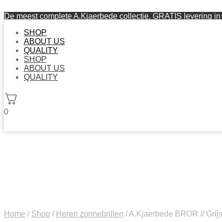
De meest complete A.Kjaerbede collectie. GRATIS levering in 
SHOP
ABOUT US
QUALITY
SHOP
ABOUT US
QUALITY
0
Home
/
Shop
/
Heren zonnebrillen
/
A.Kjaerbede BROR // Grij