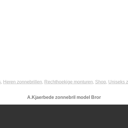
s
,
Heren zonnebrillen
,
Rechthoekige monturen
,
Shop
,
Uniseks z
A.Kjaerbede zonnebril model Bror