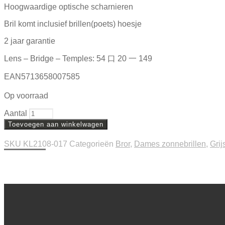
Hoogwaardige optische scharnieren
Bril komt inclusief brillen(poets) hoesje
2 jaar garantie
Lens – Bridge – Temples: 54 口 20 一 149
EAN5713658007585
Op voorraad
Aantal
Toevoegen aan winkelwagen
SKU
KL2108-017
Categorieën
Bror
,
Dames zonnebrillen
,
Grij
Beschrijving
Extra informatie