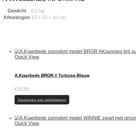
Gewicht
0.2 kg
Afmetingen
10 × 10 × 10 cm
Quick View
A.Kjaerbede BROR // Tortoise-Blauw
€
29.95
Toevoegen aan winkelwagen
Quick View