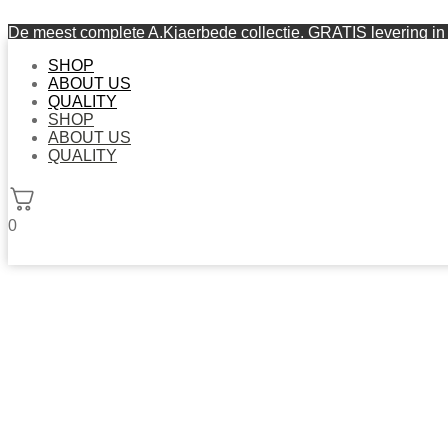
De meest complete A.Kjaerbede collectie. GRATIS levering in 
SHOP
ABOUT US
QUALITY
SHOP
ABOUT US
QUALITY
0