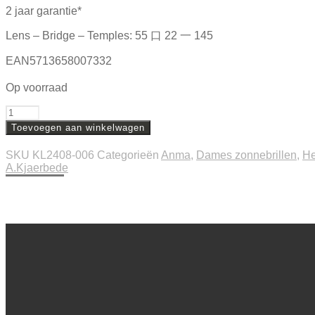
2 jaar garantie*
Lens – Bridge – Temples: 55 口 22 一 145
EAN5713658007332
Op voorraad
Aantal
Toevoegen aan winkelwagen
SKU
KL2408-006
Categorieën
Anma
,
Dames zonnebrillen
,
He
A.Kjaerbede
Beschrijving
Extra informatie