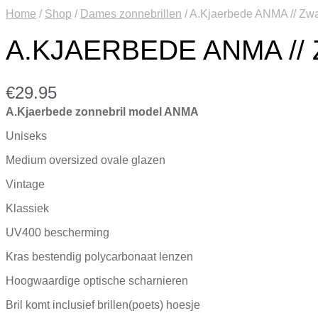
Home
/
Shop
/
Dames zonnebrillen
/
A.Kjaerbede ANMA // Zwa
A.KJAERBEDE ANMA //
€
29.95
A.Kjaerbede zonnebril model ANMA
Uniseks
Medium oversized ovale glazen
Vintage
Klassiek
UV400 bescherming
Kras bestendig polycarbonaat lenzen
Hoogwaardige optische scharnieren
Bril komt inclusief brillen(poets) hoesje