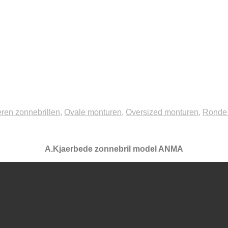
ren zonnebrillen
,
Ovale monturen
,
Oversized monturen
,
Ronde
A.Kjaerbede zonnebril model ANMA