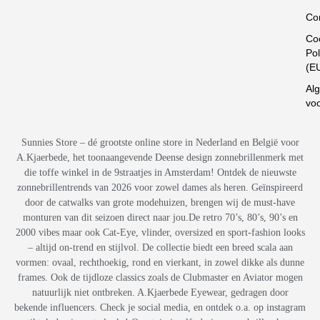
Co
Co
Pol
(E
Al
vo
Sunnies Store – dé grootste online store in Nederland en België voor
A.Kjaerbede, het toonaangevende Deense design zonnebrillenmerk met
die toffe winkel in de 9straatjes in Amsterdam! Ontdek de nieuwste
zonnebrillentrends van 2026 voor zowel dames als heren. Geïnspireerd
door de catwalks van grote modehuizen, brengen wij de must-have
monturen van dit seizoen direct naar jou.De retro 70’s, 80’s, 90’s en
2000 vibes maar ook Cat-Eye, vlinder, oversized en sport-fashion looks
– altijd on-trend en stijlvol. De collectie biedt een breed scala aan
vormen: ovaal, rechthoekig, rond en vierkant, in zowel dikke als dunne
frames. Ook de tijdloze classics zoals de Clubmaster en Aviator mogen
natuurlijk niet ontbreken. A.Kjaerbede Eyewear, gedragen door
bekende influencers. Check je social media, en ontdek o.a. op instagram