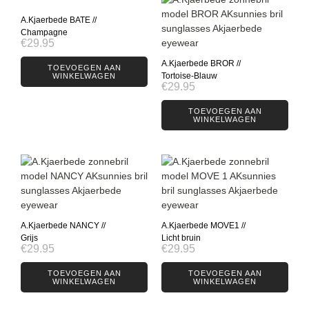
A.Kjaerbede BATE //
Champagne
€
29.95
A.Kjaerbede BROR //
TOEVOEGEN AAN
Tortoise-Blauw
WINKELWAGEN
€
29.95
TOEVOEGEN AAN
WINKELWAGEN
A.Kjaerbede NANCY //
A.Kjaerbede MOVE1 //
Grijs
Licht bruin
€
29.95
€
29.95
TOEVOEGEN AAN
TOEVOEGEN AAN
WINKELWAGEN
WINKELWAGEN