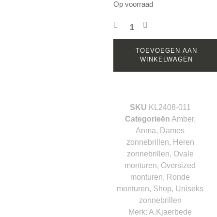
Op voorraad
TOEVOEGEN AAN
WINKELWAGEN
SKU
KL2408-011
Categorieën
Amber
,
Anma
,
Dames
zonnebrillen
,
Heren
zonnebrillen
,
Ovale
monturen
,
Oversized
monturen
,
Ronde
monturen
,
Shop
,
Uniseks
zonnebrillen
Merk:
A.Kjaerbede