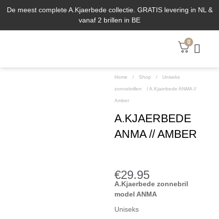
De meest complete A.Kjaerbede collectie. GRATIS levering in NL &
vanaf 2 brillen in BE
0
ABOUT US
Home
/
Shop
/
Uniseks
zonnebrillen
/
A.Kjaerbede ANMA //
Amber
A.KJAERBEDE
ANMA // AMBER
€
29.95
A.Kjaerbede zonnebril
model ANMA
Uniseks