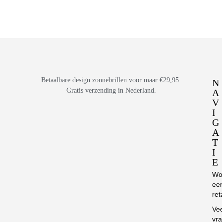
Betaalbare design zonnebrillen voor maar €29,95.
N
Gratis verzending in Nederland.
A
V
I
G
A
T
I
E
Wo
ee
ret
Ve
vr